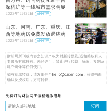
深杭沪等一线城市需求明显
2022年12月22日
APP打开
山东、河南、广东、重庆、江
西等地药房免费发放退烧药
2022年12月22日
APP打开
财新网所刊载内容之知识产权为财新传媒及/或相关权利人
专属所有或持有。未经许可，禁止进行转载、摘编、复制及
建立镜像等任何使用。
如有意愿转载，请发邮件至
hello@caixin.com
，获得书面
确认及授权后，方可转载。
免费订阅财新网主编精选版电邮
订阅