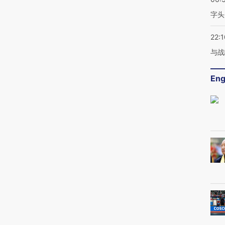
字头
22:1
与战
Eng