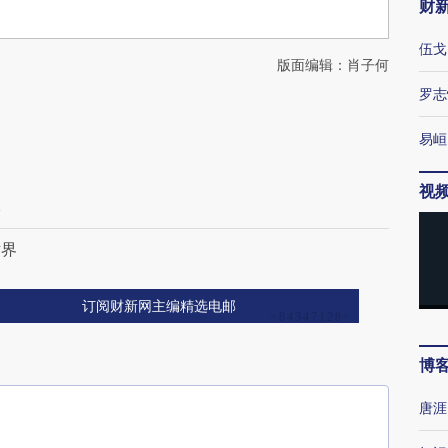
财
伍戈
版面编辑：肖子何
罗志
易峘
视
影
世界
订阅财新网主编精选电邮
博
唐涯