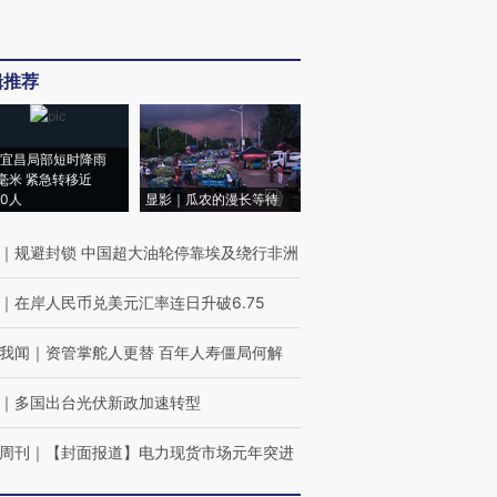
辑推荐
宜昌局部短时降雨
8毫米 紧急转移近
00人
显影｜瓜农的漫长等待
｜
规避封锁 中国超大油轮停靠埃及绕行非洲
｜
在岸人民币兑美元汇率连日升破6.75
我闻
｜
资管掌舵人更替 百年人寿僵局何解
｜
多国出台光伏新政加速转型
周刊
｜
【封面报道】电力现货市场元年突进