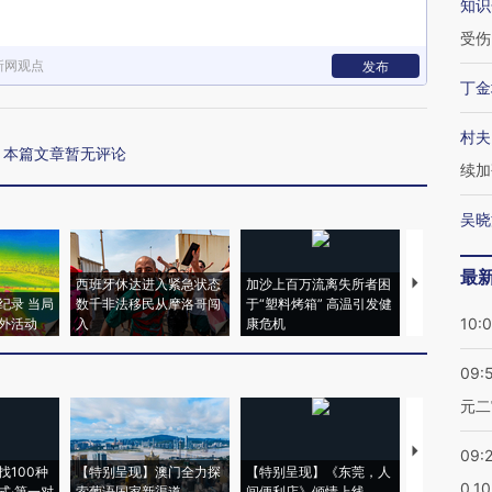
知识
受伤
新网观点
发布
丁金
村夫
本篇文章暂无评论
续加
吴晓
最
西班牙休达进入紧急状态
加沙上百万流离失所者困
视线｜HYR
纪录 当局
数千非法移民从摩洛哥闯
于“塑料烤箱” 高温引发健
术：是什么
10:
外活动
入
康危机
心“花钱找虐
09:
元二
【推广】走
09:
找100种
【特别呈现】澳门全力探
【特别呈现】《东莞，人
会，让数智科
0.1
式·第一对
索葡语国家新渠道
间便利店》倾情上线
业