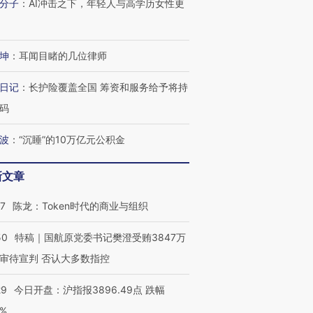
分子
：
AI冲击之下，年轻人与高学历女性更
坤
：
耳闻目睹的几位律师
日记
：
长护险覆盖全国 筹资和服务给予将持
码
波
：
“沉睡”的10万亿元公积金
新文章
OX的吸金
马航飞行员跨国走私7万
视线｜被称为“蟑螂”的印
让中产们甘
粒摇头丸 尿检体内含3种
度Z世代 用街头抗争将教
秘鲁纳斯
07
陈龙：Token时代的商业与组织
”？
毒品
育部长拱下台
13人遇难
50
特稿｜国航原党委书记樊澄受贿3847万
审待宣判 否认大多数指控
进第四届链博
【商旅对话】华住集团
29
今日开盘：沪指报3896.49点 跌幅
技“链”接产
【特别呈现】寻找100种
CFO：不靠规模取胜，华
【特别呈
0%
有意思的生活方式·第三对
住三大增长引擎是什么？
有意思的