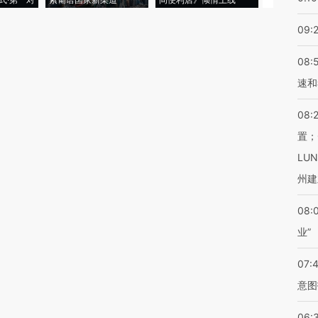
09:
08:
速和
08:
置；
LU
州建
08:
业”
07:
意图
06: