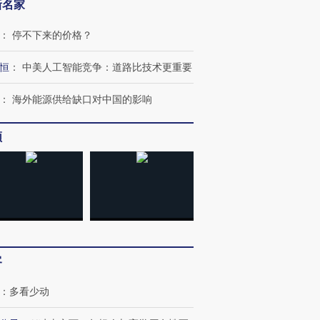
新名家
：
停不下来的价格？
恒
：
中美人工智能竞争：道路比技术更重要
：
海外能源供给缺口对中国的影响
频
客
：
多看少动