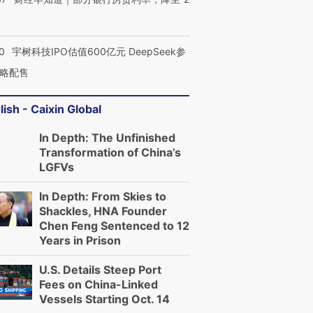
0
宇树科技IPO估值600亿元 DeepSeek参
略配售
lish - Caixin Global
In Depth: The Unfinished
Transformation of China’s
LGFVs
In Depth: From Skies to
Shackles, HNA Founder
Chen Feng Sentenced to 12
Years in Prison
U.S. Details Steep Port
Fees on China-Linked
Vessels Starting Oct. 14