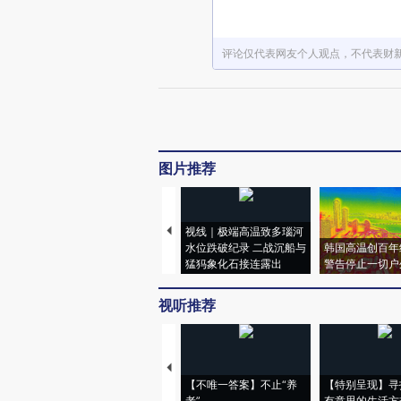
评论仅代表网友个人观点，不代表财
图片推荐
视线｜极端高温致多瑙河
水位跌破纪录 二战沉船与
韩国高温创百年
猛犸象化石接连露出
警告停止一切户
视听推荐
【不唯一答案】不止“养
【特别呈现】寻
老”
有意思的生活方