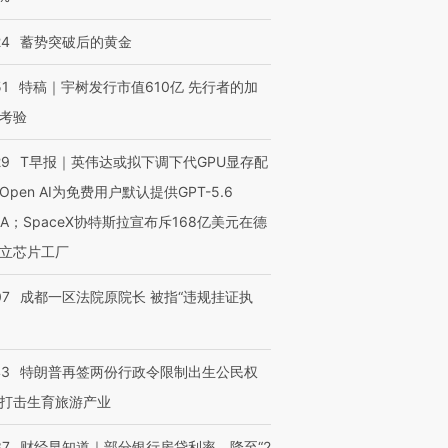
24
蓄势突破后的黄金
51
特稿｜宇树发行市值610亿 先行者的加
考验
29
T早报｜英伟达或拟下调下代GPU显存配
Open AI为免费用户默认提供GPT-5.6
NA；SpaceX协特斯拉宣布斥168亿美元在德
立芯片工厂
07
成都一区法院原院长 被指“违规挂证执
43
特朗普再签两份行政令限制出生公民权
打击生育旅游产业
37
财经早知道｜部分银行房贷利率，降至“2