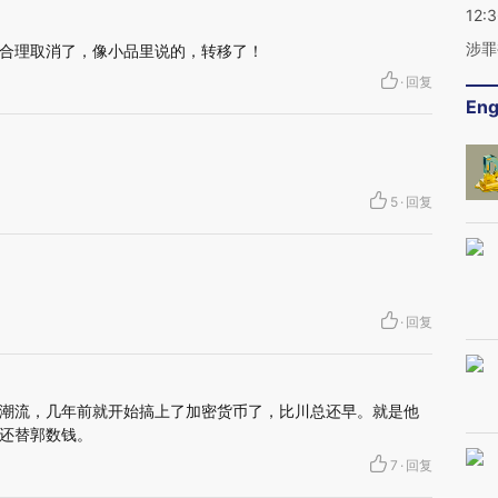
12:
涉罪
合理取消了，像小品里说的，转移了！
·
回复
Eng
5
·
回复
·
回复
潮流，几年前就开始搞上了加密货币了，比川总还早。就是他
还替郭数钱。
7
·
回复