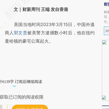
财
文｜财新周刊 王端 发自香港
财
写
引
美国当地时间2023年3月15日，中国外逃
商人
郭文贵
被美警方逮捕数小时后，他在纽约
曼哈顿的豪宅公寓起火。
6139字 订阅后继续阅读
获取已订阅的阅读权限
员