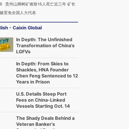
36
贵州山脚树矿难致16人死亡近三年 矿长
被罢免全国人大代表
lish - Caixin Global
In Depth: The Unfinished
Transformation of China’s
LGFVs
In Depth: From Skies to
Shackles, HNA Founder
Chen Feng Sentenced to 12
Years in Prison
U.S. Details Steep Port
Fees on China-Linked
Vessels Starting Oct. 14
The Shady Deals Behind a
Veteran Banker’s