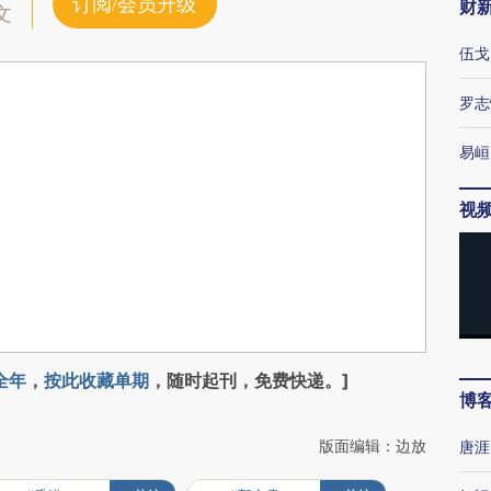
订阅/会员升级
财
文
伍戈
罗志
易峘
视
全年
，
按此收藏单期
，随时起刊，免费快递。]
博
版面编辑：边放
唐涯