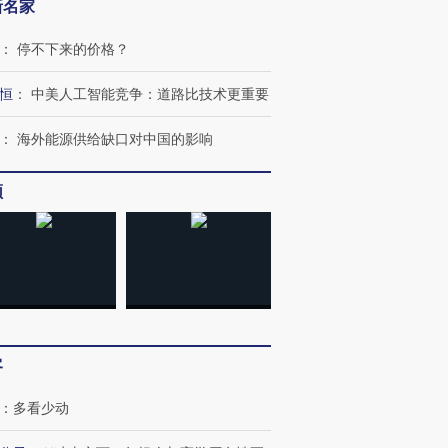
新名家
：
停不下来的价格？
恒
：
中美人工智能竞争：道路比技术更重要
：
海外能源供给缺口对中国的影响
频
客
：
多看少动