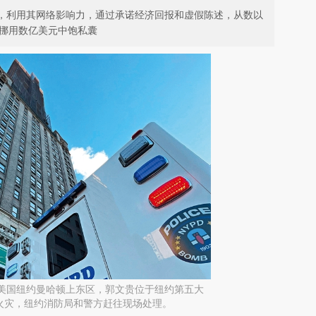
月期间，利用其网络影响力，通过承诺经济回报和虚假陈述，从数以
并挪用数亿美元中饱私囊
日，美国纽约曼哈顿上东区，郭文贵位于纽约第五大
火灾，纽约消防局和警方赶往现场处理。