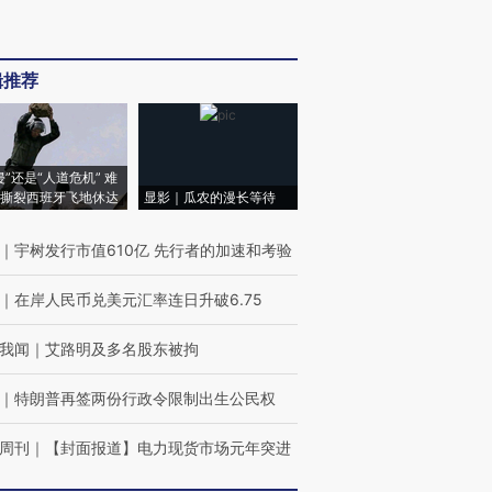
辑推荐
侵”还是“人道危机” 难
撕裂西班牙飞地休达
显影｜瓜农的漫长等待
｜
宇树发行市值610亿 先行者的加速和考验
｜
在岸人民币兑美元汇率连日升破6.75
我闻
｜
艾路明及多名股东被拘
｜
特朗普再签两份行政令限制出生公民权
周刊
｜
【封面报道】电力现货市场元年突进