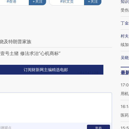
#香港
+关注
#郭文贵
+关注
知识
受伤
丁金
村夫
”烧及特朗普家族
续加
号土猪 修法求治“心机商标”
吴晓
订阅财新网主编精选电邮
最
17:
用机
16:1
医药
新网观点
15:5
发布