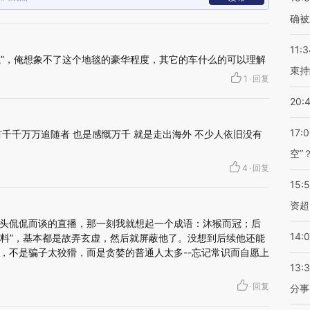
确被
11:3
地毯”，俺想象不了这个地毯的豪华程度，其它的车什么的可以理解
束持
1
·
回复
20:
17:
千千万万追随者 也是感慨万千 就是走出海外 不少人依旧没有
空”
4
·
回复
15:
资超
头侃侃而谈的直播，那一刻我就想起一个成语：沐猴而冠；后
14:
“爆料”，基本都是故弄玄虚，然后就屏蔽他了。没想到后续他还能
，不是骗子太狡猾，而是贪婪的普通人太多--忘记常识而自愿上
13:
·
回复
分事