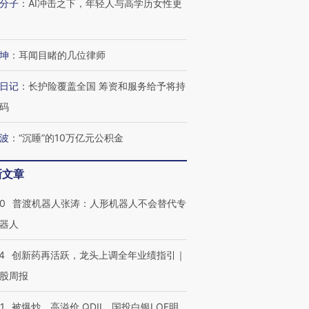
分子
：
AI冲击之下，年轻人与高学历女性更
坤
：
耳闻目睹的几位律师
日记
：
长护险覆盖全国 筹资和服务给予将持
码
波
：
“沉睡”的10万亿元公积金
新文章
00
普渡机器人张涛：人形机器人不会替代专
器人
4
创新药再活跃，龙头上调全年业绩指引｜
股周报
1
被爆炒、高溢价 QDII、国投白银LOF明