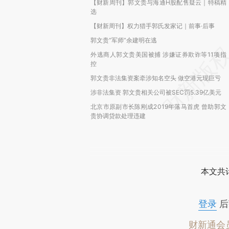
【财新周刊】郭文贵与海通H股配售疑云｜特稿精
选
【财新周刊】权力猎手郭氏发家记｜前事·后事
郭文贵“军师”余建明在逃
外逃商人郭文贵美国被捕 涉嫌证券欺诈等11项指
控
郭文贵非法集资案牵涉知名空头 做空港元现巨亏
涉非法集资 郭文贵相关公司被SEC罚5.39亿美元
北京市原副市长陈刚成2019年落马首虎 曾助郭文
贵协调贷款处理违建
本文共计
登录
后
财新通会