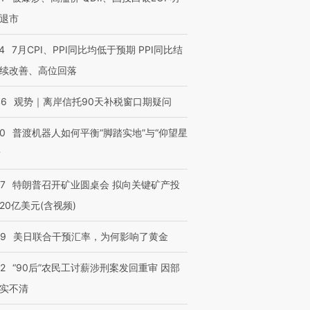
退市
4
7月CPI、PPI同比均低于预期 PPI同比结
续改善、高位回落
46
观势｜离岸信托90天补税窗口期疑问
00
普渡机器人如何平衡“脚踏实地”与“仰望星
？
57
特朗普召开矿业圆桌会 拟向关键矿产投
20亿美元(含视频)
09
美日联合干预汇率，为何影响了黄金
32
“90后”农民工讨薪涉刑案发回重审 因部
实不清