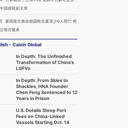
中国侨联副主席
45
泰国发生致命校园枪击案至少6人死亡 枪
父母亦被杀
lish - Caixin Global
In Depth: The Unfinished
Transformation of China’s
LGFVs
In Depth: From Skies to
Shackles, HNA Founder
Chen Feng Sentenced to 12
Years in Prison
U.S. Details Steep Port
Fees on China-Linked
Vessels Starting Oct. 14