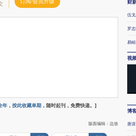
订阅/会员升级
财
文
伍戈
罗志
易峘
视
全年
，
按此收藏单期
，随时起刊，免费快递。]
博
版面编辑：边放
唐涯