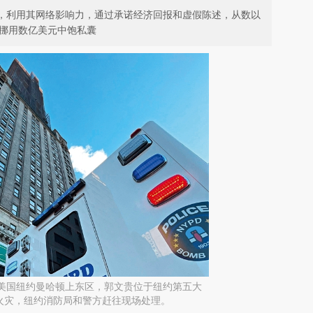
月期间，利用其网络影响力，通过承诺经济回报和虚假陈述，从数以
并挪用数亿美元中饱私囊
日，美国纽约曼哈顿上东区，郭文贵位于纽约第五大
火灾，纽约消防局和警方赶往现场处理。