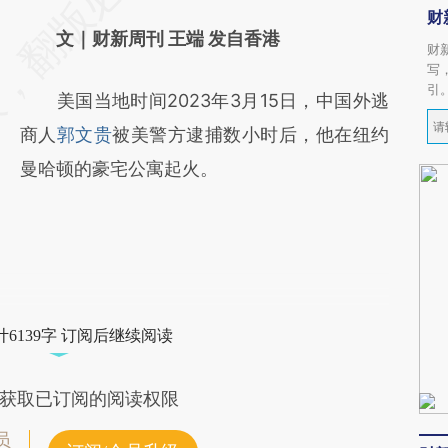
财
文｜财新周刊 王端 发自香港
财
写
引
美国当地时间2023年3月15日，中国外逃
商人
郭文贵
被美警方逮捕数小时后，他在纽约
曼哈顿的豪宅公寓起火。
6139字 订阅后继续阅读
获取已订阅的阅读权限
员