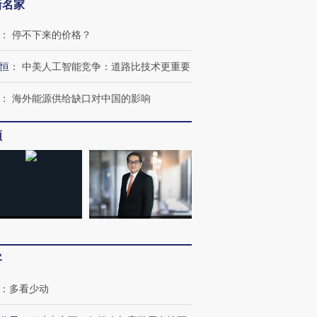
新名家
：
停不下来的价格？
恒
：
中美人工智能竞争：道路比技术更重要
：
海外能源供给缺口对中国的影响
频
客
：
多看少动