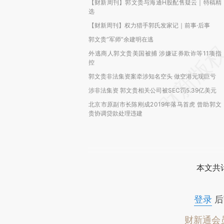
【财新周刊】郭文贵与海通H股配售疑云｜特稿精
选
【财新周刊】权力猎手郭氏发家记｜前事·后事
郭文贵“军师”余建明在逃
外逃商人郭文贵美国被捕 涉嫌证券欺诈等11项指
控
郭文贵非法集资案牵涉知名空头 做空港元现巨亏
涉非法集资 郭文贵相关公司被SEC罚5.39亿美元
北京市原副市长陈刚成2019年落马首虎 曾助郭文
贵协调贷款处理违建
本文共计
登录
后
财新通会