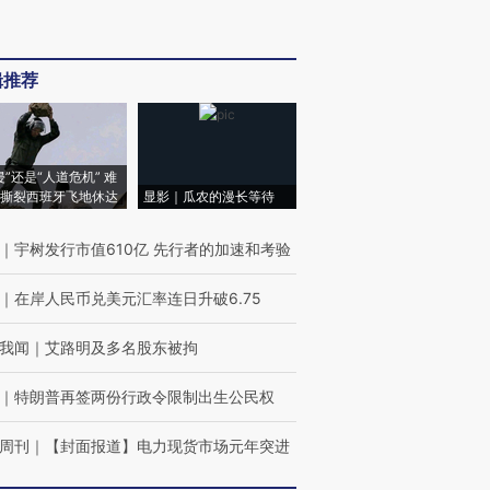
辑推荐
侵”还是“人道危机” 难
撕裂西班牙飞地休达
显影｜瓜农的漫长等待
｜
宇树发行市值610亿 先行者的加速和考验
｜
在岸人民币兑美元汇率连日升破6.75
我闻
｜
艾路明及多名股东被拘
｜
特朗普再签两份行政令限制出生公民权
周刊
｜
【封面报道】电力现货市场元年突进