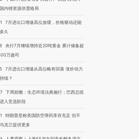
国内锂资源供需格局
1
7月进出口增速高位放缓，价格驱动还能
多久
8
央行7月继续增持近20吨黄金 累计储备超
600万盎司
5
7月进出口增速从高位略有回落 涨价动力
持续？
07
下周前瞻：生态环境法典施行；巴西总统
进入竞选阶段
1
特朗普坚称美国防空弹药库存充足 但不
乌克兰提供更多
24
人事观察｜上海55岁女副市长解冬进京