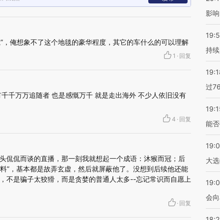
影响
19:5
地毯”，俺想象不了这个地毯的豪华程度，其它的车什么的可以理解
持续
1
·
回复
19:1
过7
千千万万追随者 也是感慨万千 就是走出海外 不少人依旧没有
19:1
4
·
回复
能否
19:
头侃侃而谈的直播，那一刻我就想起一个成语：沐猴而冠；后
大选
“爆料”，基本都是故弄玄虚，然后就屏蔽他了。没想到后续他还能
，不是骗子太狡猾，而是贪婪的普通人太多--忘记常识而自愿上
19:0
会向
·
回复
18: