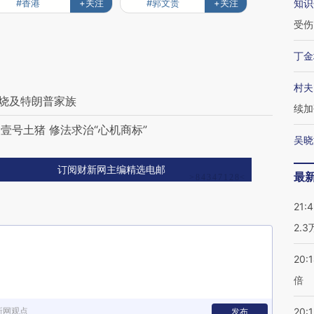
#香港
+关注
#郭文贵
+关注
知识
受伤
丁金
村夫
”烧及特朗普家族
续加
号土猪 修法求治“心机商标”
吴晓
订阅财新网主编精选电邮
最
21:
2.
20:
倍
新网观点
20:1
发布