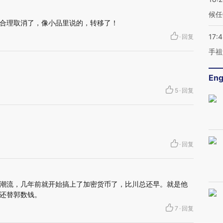
候任
合理取消了，像小品里说的，转移了！
17:
·
回复
手祖
Eng
5
·
回复
·
回复
潮流，几年前就开始搞上了加密货币了，比川总还早。就是他
还替郭数钱。
7
·
回复