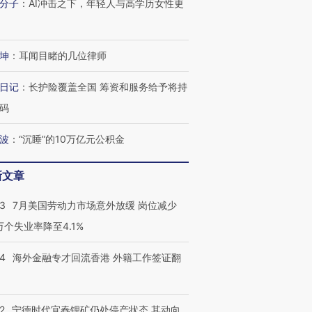
分子
：
AI冲击之下，年轻人与高学历女性更
坤
：
耳闻目睹的几位律师
日记
：
长护险覆盖全国 筹资和服务给予将持
码
波
：
“沉睡”的10万亿元公积金
新文章
43
7月美国劳动力市场意外放缓 岗位减少
3万个失业率降至4.1%
14
海外金融专才回流香港 外籍工作签证翻
2
宁德时代宜春锂矿仍处停产状态 其动向