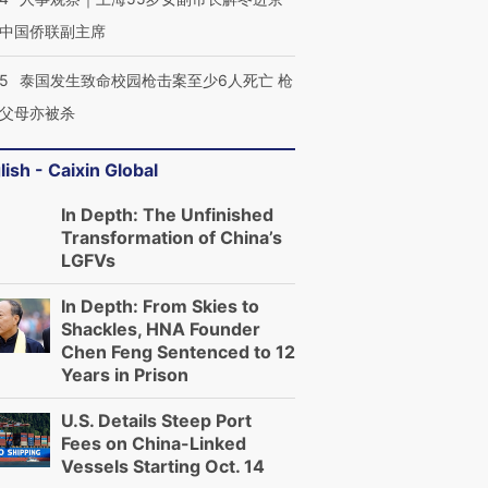
中国侨联副主席
45
泰国发生致命校园枪击案至少6人死亡 枪
父母亦被杀
lish - Caixin Global
In Depth: The Unfinished
Transformation of China’s
LGFVs
In Depth: From Skies to
Shackles, HNA Founder
Chen Feng Sentenced to 12
Years in Prison
U.S. Details Steep Port
Fees on China-Linked
Vessels Starting Oct. 14