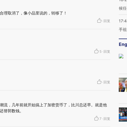
候任
合理取消了，像小品里说的，转移了！
17:
·
回复
手祖
Eng
5
·
回复
·
回复
潮流，几年前就开始搞上了加密货币了，比川总还早。就是他
还替郭数钱。
7
·
回复