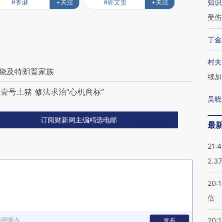
#香港
+关注
#郭文贵
+关注
知识
受伤
丁金
村夫
”烧及特朗普家族
续加
号土猪 修法求治“心机商标”
吴晓
订阅财新网主编精选电邮
最
21:
2.
20:
倍
新网观点
20:1
发布