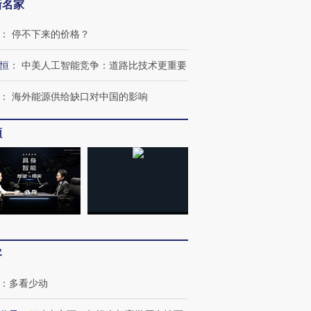
新名家
：
停不下来的价格？
恒
：
中美人工智能竞争：道路比技术更重要
：
海外能源供给缺口对中国的影响
频
客
：
多看少动