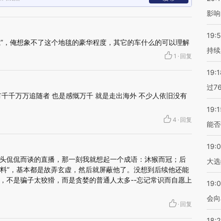
影响
19:5
地毯”，俺想象不了这个地毯的豪华程度，其它的车什么的可以理解
持续
1
·
回复
19:1
过7
千千万万追随者 也是感慨万千 就是走出海外 不少人依旧没有
19:1
4
·
回复
能否
19:
头侃侃而谈的直播，那一刻我就想起一个成语：沐猴而冠；后
大选
“爆料”，基本都是故弄玄虚，然后就屏蔽他了。没想到后续他还能
，不是骗子太狡猾，而是贪婪的普通人太多--忘记常识而自愿上
19:0
会向
·
回复
18: