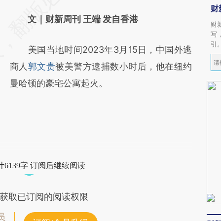
财
文｜财新周刊 王端 发自香港
财
写
引
美国当地时间2023年3月15日，中国外逃
商人
郭文贵
被美警方逮捕数小时后，他在纽约
曼哈顿的豪宅公寓起火。
6139字 订阅后继续阅读
获取已订阅的阅读权限
员