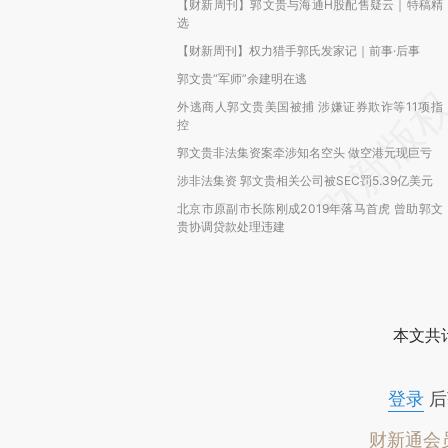
【财新周刊】郭文贵与海通H股配售疑云｜特稿精
选
【财新周刊】权力猎手郭氏发家记｜前事·后事
郭文贵“军师”余建明在逃
外逃商人郭文贵美国被捕 涉嫌证券欺诈等11项指
控
郭文贵非法集资案牵涉知名空头 做空港元现巨亏
涉非法集资 郭文贵相关公司被SEC罚5.39亿美元
北京市原副市长陈刚成2019年落马首虎 曾助郭文
贵协调贷款处理违建
本文共计
登录
后
财新通会