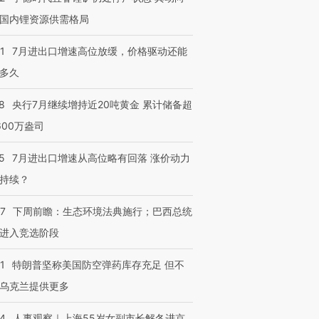
国内锂资源供需格局
1
7月进出口增速高位放缓，价格驱动还能
多久
8
央行7月继续增持近20吨黄金 累计储备超
600万盎司
5
7月进出口增速从高位略有回落 涨价动力
持续？
07
下周前瞻：生态环境法典施行；巴西总统
进入竞选阶段
1
特朗普坚称美国防空弹药库存充足 但不
乌克兰提供更多
24
人事观察｜上海55岁女副市长解冬进京