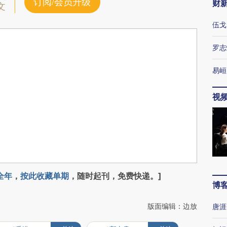
订阅/会员升级
财
文
伍戈
罗志
易峘
视
全年
，
按此收藏单期
，随时起刊，免费快递。]
博
版面编辑：边放
唐涯