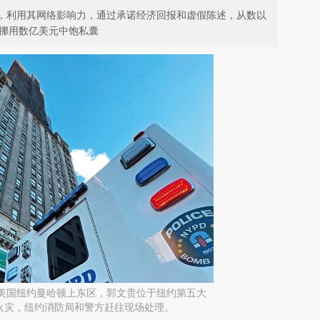
月期间，利用其网络影响力，通过承诺经济回报和虚假陈述，从数以
并挪用数亿美元中饱私囊
日，美国纽约曼哈顿上东区，郭文贵位于纽约第五大
火灾，纽约消防局和警方赶往现场处理。