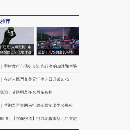
辑推荐
侵”还是“人道危机” 难
撕裂西班牙飞地休达
显影｜瓜农的漫长等待
｜
宇树发行市值610亿 先行者的加速和考验
｜
在岸人民币兑美元汇率连日升破6.75
我闻
｜
艾路明及多名股东被拘
｜
特朗普再签两份行政令限制出生公民权
周刊
｜
【封面报道】电力现货市场元年突进