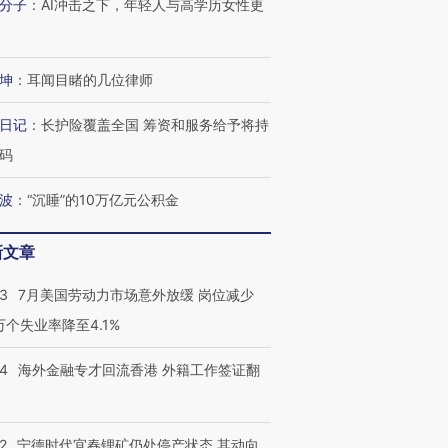
分子
：
AI冲击之下，年轻人与高学历女性更
坤
：
耳闻目睹的几位律师
日记
：
长护险覆盖全国 筹资和服务给予将持
码
波
：
“沉睡”的10万亿元公积金
新文章
43
7月美国劳动力市场意外放缓 岗位减少
3万个失业率降至4.1%
14
海外金融专才回流香港 外籍工作签证翻
2
宁德时代宜春锂矿仍处停产状态 其动向