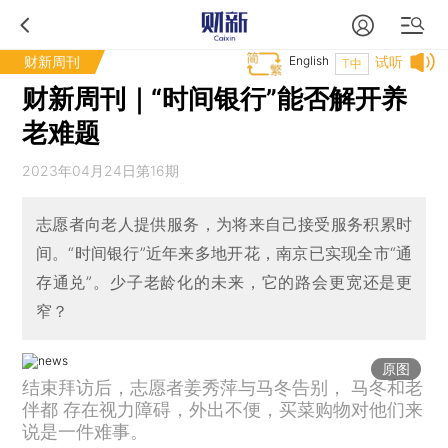
财新周刊
English
试听
T中
财新周刊｜“时间银行”能否解开养
老难题
2023年04月24日第16期
志愿者向老人提供服务，为将来自己接受服务积累时
间。“时间银行”近年来多地开花，南京已实现全市“通
存通兑”。少子老龄化的未来，它的路会更宽还是更
窄？
原图
结束拜访后，志愿者姜秀萍与马冬告别， 马冬和老
伴都 存在视力障碍，外出不便，买菜购物对他们来
说是一件难事。