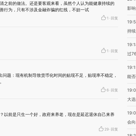
清之前的做法。还是要客观来看，虽然个人认为能健康持续的
影响
善行为，只有不涉及金融诈骗的红线，不妨一试
1
·
回复
19:5
持续
19:1
1
·
回复
过7
19:1
会出问题：现有机制导致货币化时间的贴现不足，贴现率不稳定，
能否
。
19:
6
·
回复
大选
19:0
？以前是只生一个好，政府来养老，现在是延迟退休自己来养
会向
29
·
回复
18: