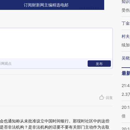
知识
订阅财新网主编精选电邮
受伤
丁金
村夫
续加
吴晓
新网观点
发布
最
21:
2.
·
回复
20:
倍
会也通知称从未批准设立中国时间银行。那现时社区中的这些
是否非法机构？是非法机构的话要不要有关部门主动作为去取
20:1