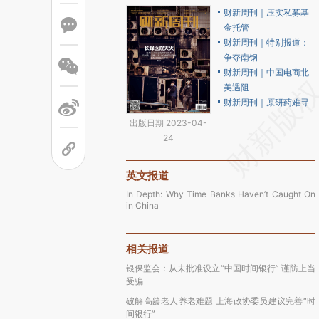
财新周刊｜压实私募基
金托管
财新周刊｜特别报道：
争夺南钢
财新周刊｜中国电商北
美遇阻
财新周刊｜原研药难寻
出版日期 2023-04-
24
英文报道
In Depth: Why Time Banks Haven’t Caught On
in China
相关报道
银保监会：从未批准设立“中国时间银行” 谨防上当
受骗
破解高龄老人养老难题 上海政协委员建议完善“时
间银行”