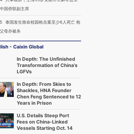
中国侨联副主席
45
泰国发生致命校园枪击案至少6人死亡 枪
父母亦被杀
lish - Caixin Global
In Depth: The Unfinished
Transformation of China’s
LGFVs
In Depth: From Skies to
Shackles, HNA Founder
Chen Feng Sentenced to 12
Years in Prison
U.S. Details Steep Port
Fees on China-Linked
Vessels Starting Oct. 14