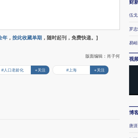
财
伍戈
罗志
全年
，
按此收藏单期
，随时起刊，免费快递。]
易峘
版面编辑：肖子何
视
#人口老龄化
+关注
#上海
+关注
博
唐涯