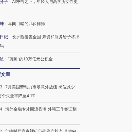
分子
：
AI冲击之下，年轻人与高学历女性更
坤
：
耳闻目睹的几位律师
日记
：
长护险覆盖全国 筹资和服务给予将持
码
波
：
“沉睡”的10万亿元公积金
新文章
43
7月美国劳动力市场意外放缓 岗位减少
3万个失业率降至4.1%
14
海外金融专才回流香港 外籍工作签证翻
2
宁德时代宜春锂矿仍处停产状态 其动向