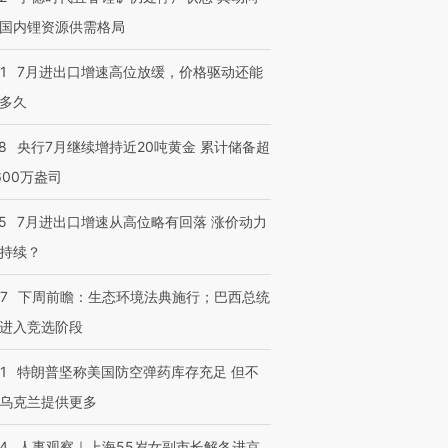
国内锂资源供需格局
1
7月进出口增速高位放缓，价格驱动还能
多久
8
央行7月继续增持近20吨黄金 累计储备超
600万盎司
5
7月进出口增速从高位略有回落 涨价动力
持续？
07
下周前瞻：生态环境法典施行；巴西总统
进入竞选阶段
1
特朗普坚称美国防空弹药库存充足 但不
乌克兰提供更多
24
人事观察｜上海55岁女副市长解冬进京