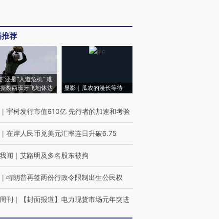
辑推荐
侵”还是“人道危机” 难
撕裂西班牙飞地休达
显影｜瓜农的漫长等待
｜
宇树发行市值610亿 先行者的加速和考验
｜
在岸人民币兑美元汇率连日升破6.75
我闻
｜
艾路明及多名股东被拘
｜
特朗普再签两份行政令限制出生公民权
周刊
｜
【封面报道】电力现货市场元年突进