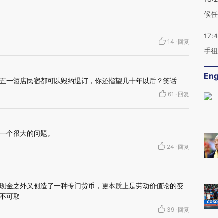
候任
17:
14
·
回复
手祖
Eng
五一酒店民宿都可以毁约退订，你还指望几十年以后？笑话
61
·
回复
一个很大的问题。
24
·
回复
现金之外又创造了一种专门货币，更本质上是劳动价值论的变
不可取
39
·
回复