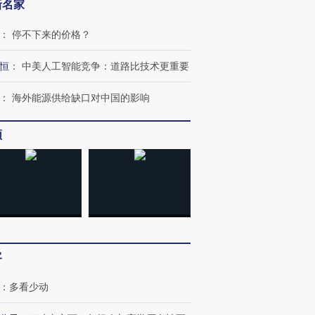
新名家
：
停不下来的价格？
恒
：
中美人工智能竞争：道路比技术更重要
：
海外能源供给缺口对中国的影响
频
客
：
多看少动