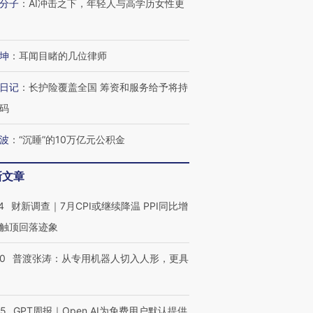
分子
：
AI冲击之下，年轻人与高学历女性更
坤
：
耳闻目睹的几位律师
日记
：
长护险覆盖全国 筹资和服务给予将持
码
波
：
“沉睡”的10万亿元公积金
跨国走私7万
视线｜被称为“蟑螂”的印
视线｜“入侵”还是“人道危
检体内含3种
度Z世代 用街头抗争将教
机”？难民潮撕裂西班牙
秘鲁纳斯
育部长拱下台
飞地休达
13人遇难
新文章
4
财新调查｜7月CPI或继续降温 PPI同比增
触顶回落迹象
进第四届链博
【商旅对话】华住集团
00
普渡张涛：从专用机器人切入人形，更具
技“链”接产
【特别呈现】寻找100种
CFO：不靠规模取胜，华
【特别呈
有意思的生活方式·第三对
住三大增长引擎是什么？
有意思的
55
GPT周报｜Open AI为免费用户默认提供