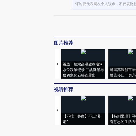
评论仅代表网友个人观点，不代表财
图片推荐
视线｜极端高温致多瑙河
水位跌破纪录 二战沉船与
韩国高温创百年
猛犸象化石接连露出
警告停止一切户
视听推荐
【不唯一答案】不止“养
【特别呈现】寻
老”
有意思的生活方