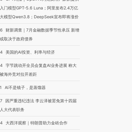
入门模型GPT-5.6 Luna；阿里发布2.4万亿
大模型Qwen3.8；DeepSeek宣布即将涨价
46
财新调查｜7月金融数据季节性承压 新增
或取决于政府债券
44
美国的AI投资、利率与经济
44
字节跳动开全员会复盘AI业务进展 称大
被海外竞对拉开差距
1
AI不是镜子，是蒸馏器
07
因严重违纪违法 李云泽被罢免第十四届
人大代表职务
44
大西洋观察｜特朗普助力金砖合作