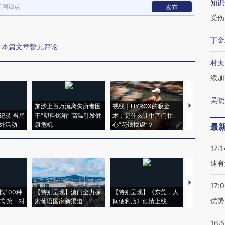
知识
新网观点
发布
受伤
丁金
本篇文章暂无评论
村夫
续加
吴晓
加沙上百万流离失所者困
视线｜HYROX的吸金
马航飞行员
纪录 当局
于“塑料烤箱” 高温引发健
术：是什么让中产们甘
粒摇头丸 尿
外活动
康危机
心“花钱找虐”？
毒品
最
17:1
速有
【推广】走
17:
找100种
【特别呈现】澳门全力探
【特别呈现】《东莞，人
会，让数智科
优势
式·第一对
索葡语国家新渠道
间便利店》倾情上线
业
16: