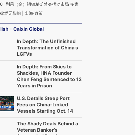
40
刚果（金）铜钴精矿禁令扰动市场 多家
称暂无影响 | 出海·政策
lish - Caixin Global
In Depth: The Unfinished
Transformation of China’s
LGFVs
In Depth: From Skies to
Shackles, HNA Founder
Chen Feng Sentenced to 12
Years in Prison
U.S. Details Steep Port
Fees on China-Linked
Vessels Starting Oct. 14
The Shady Deals Behind a
Veteran Banker’s