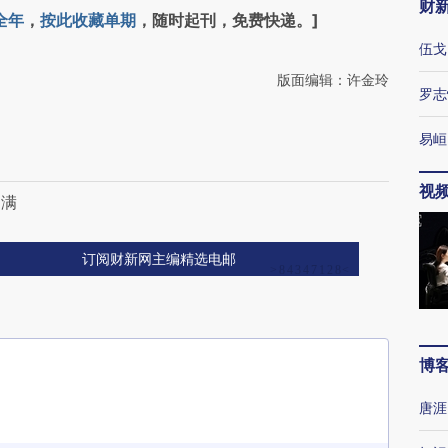
财
全年
，
按此收藏单期
，随时起刊，免费快递。]
伍戈
版面编辑：许金玲
罗志
易峘
视
不满
订阅财新网主编精选电邮
博
唐涯