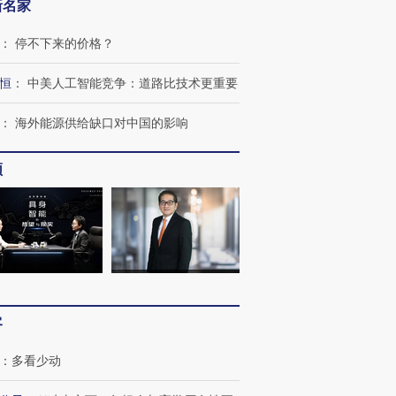
新名家
：
停不下来的价格？
恒
：
中美人工智能竞争：道路比技术更重要
：
海外能源供给缺口对中国的影响
频
客
：
多看少动