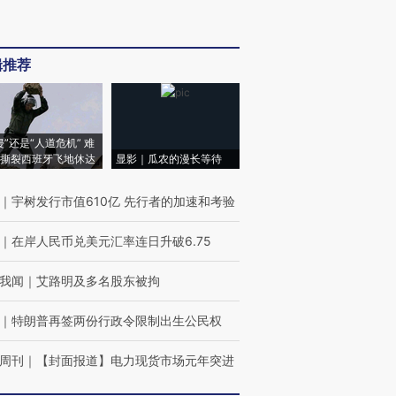
辑推荐
侵”还是“人道危机” 难
撕裂西班牙飞地休达
显影｜瓜农的漫长等待
｜
宇树发行市值610亿 先行者的加速和考验
｜
在岸人民币兑美元汇率连日升破6.75
我闻
｜
艾路明及多名股东被拘
｜
特朗普再签两份行政令限制出生公民权
周刊
｜
【封面报道】电力现货市场元年突进