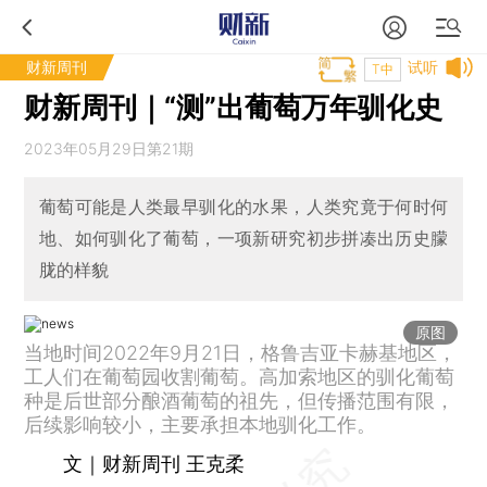
财新周刊
试听
T中
财新周刊｜“测”出葡萄万年驯化史
2023年05月29日第21期
葡萄可能是人类最早驯化的水果，人类究竟于何时何
地、如何驯化了葡萄，一项新研究初步拼凑出历史朦
胧的样貌
原图
当地时间2022年9月21日，格鲁吉亚卡赫基地区，
工人们在葡萄园收割葡萄。高加索地区的驯化葡萄
种是后世部分酿酒葡萄的祖先，但传播范围有限，
后续影响较小，主要承担本地驯化工作。
文｜财新周刊 王克柔