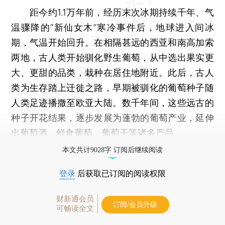
距今约1.1万年前，经历末次冰期持续千年、气
温骤降的“新仙女木”寒冷事件后，地球进入间冰
期，气温开始回升。在相隔甚远的西亚和南高加索
两地，古人类开始驯化野生葡萄，从中选出果实更
大、更甜的品类，栽种在居住地附近。此后，古人
类为生存踏上迁徙之路，早期被驯化的葡萄种子随
人类足迹播撒至欧亚大陆。数千年间，这些远古的
种子开花结果，逐步发展为蓬勃的葡萄产业，延伸
出葡萄酒、鲜食葡萄、葡萄干等诸多产品。
本文共计9028字 订阅后继续阅读
登录
后获取已订阅的阅读权限
财新通会员
订阅/会员升级
可畅读全文