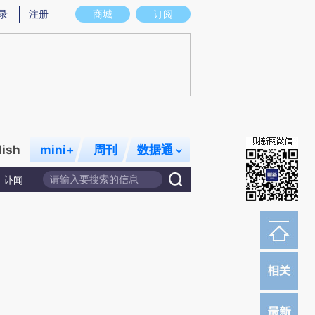
录
注册
商城
订阅
lish
mini+
周刊
数据通
讣闻