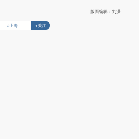
版面编辑：刘潇
#上海
+关注
先修复
订阅财新网主编精选电邮