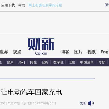
登
应用下载
帮助
网上有害信息举报专区
世界
观点
博客
图片
视频
Eng
源
健康
环科
民生
ESG
数字说
比较
中国改革
专题
｜让电动汽车回家充电
试听
2023年第22期 出版日期 2023年06月05日