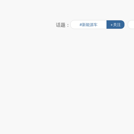
话题：
#新能源车
+关注
上一篇：财新周刊｜阿里分家
下一篇：财新周刊｜民营航空公司率
推广
财新会员积分兑好礼