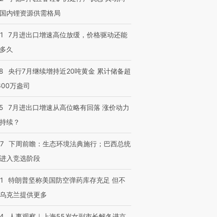
国内锂资源供需格局
1
7月进出口增速高位放缓，价格驱动还能
多久
8
央行7月继续增持近20吨黄金 累计储备超
600万盎司
5
7月进出口增速从高位略有回落 涨价动力
持续？
07
下周前瞻：生态环境法典施行；巴西总统
进入竞选阶段
1
特朗普坚称美国防空弹药库存充足 但不
乌克兰提供更多
24
人事观察｜上海55岁女副市长解冬进京