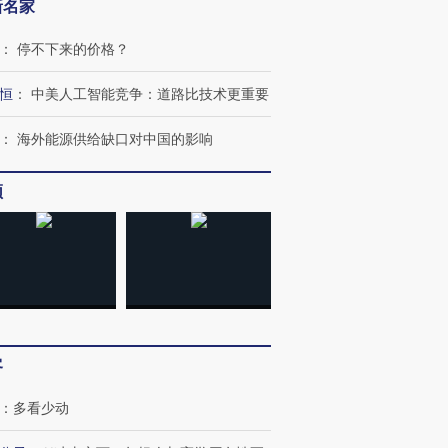
新名家
：
停不下来的价格？
恒
：
中美人工智能竞争：道路比技术更重要
：
海外能源供给缺口对中国的影响
频
客
：
多看少动