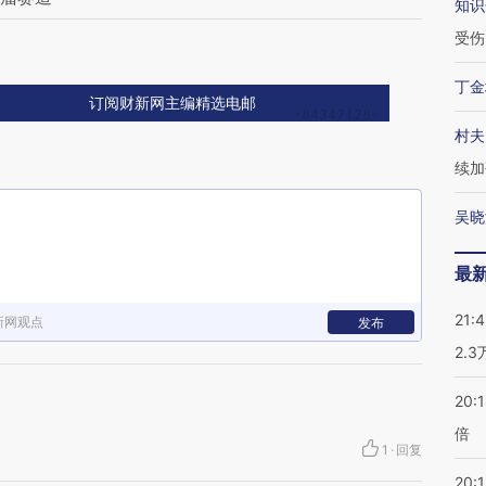
知识
受伤
丁金
订阅财新网主编精选电邮
村夫
续加
吴晓
最
21:
新网观点
发布
2.
20:
倍
1
·
回复
20:1