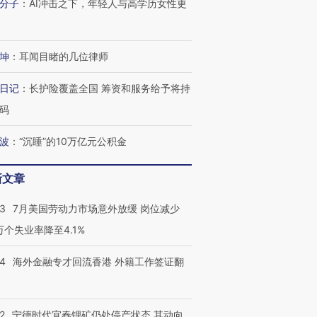
分子
：
AI冲击之下，年轻人与高学历女性更
坤
：
耳闻目睹的几位律师
日记
：
长护险覆盖全国 筹资和服务给予将持
码
波
：
“沉睡”的10万亿元公积金
新文章
43
7月美国劳动力市场意外放缓 岗位减少
3万个失业率降至4.1%
14
海外金融专才回流香港 外籍工作签证翻
2
宁德时代宜春锂矿仍处停产状态 其动向