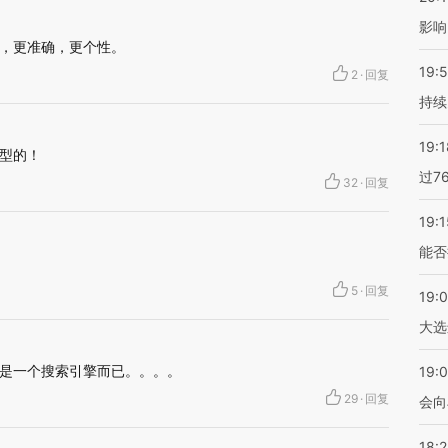
影响
面，更准确，更个性。
19:5
2
·
回复
持续
19:1
型的！
过7
32
·
回复
19:1
能否
5
·
回复
19:
大选
只是一个搜索引擎而已。。。。
19:0
29
·
回复
会向
18: