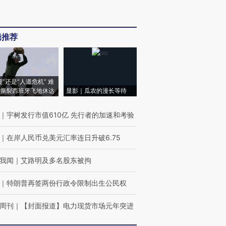
辑推荐
侵”还是“人道危机” 难
撕裂西班牙飞地休达
显影｜瓜农的漫长等待
｜
宇树发行市值610亿 先行者的加速和考验
｜
在岸人民币兑美元汇率连日升破6.75
我闻
｜
艾路明及多名股东被拘
｜
特朗普再签两份行政令限制出生公民权
周刊
｜
【封面报道】电力现货市场元年突进