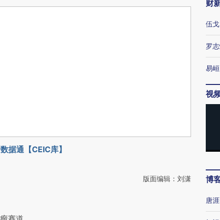
财
伍戈
罗志
易峘
视
数据通【CEIC库】
版面编辑：刘潇
博
唐涯
肿瘤赛道