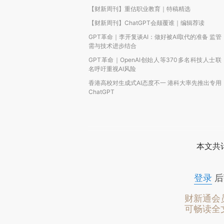
【财新周刊】重估职业教育｜特稿精选
【财新周刊】ChatGPT会颠覆谁｜编辑荐读
GPT革命｜李开复谈AI：做好被AI取代的准备 监管
需与技术进步结合
GPT革命｜OpenAI创始人等370多名科技人士联
名呼吁重视AI风险
香港高校对生成式AI态度不一 港科大率先推出专用
ChatGPT
本文共计
登录
后
财新通会
可畅读全