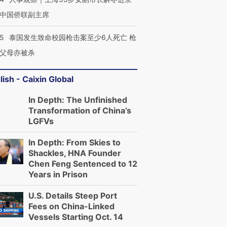
中国侨联副主席
45
泰国发生致命校园枪击案至少6人死亡 枪
父母亦被杀
lish - Caixin Global
In Depth: The Unfinished
Transformation of China’s
LGFVs
In Depth: From Skies to
Shackles, HNA Founder
Chen Feng Sentenced to 12
Years in Prison
U.S. Details Steep Port
Fees on China-Linked
Vessels Starting Oct. 14