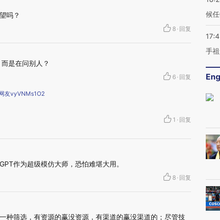
候任
望吗？
8
·
回复
17:
手祖
，而是在问别人？
Eng
6
·
回复
友vyVNMs1O2
1
·
回复
GPT作为超级模仿大师，恐怕难堪大用。
8
·
回复
一种筛选，有资源的赢没资源，有渠道的赢没渠道的；尽管技