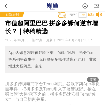
财新周刊
English
试听
T中
市值超阿里巴巴 拼多多缘何逆市增
长？｜特稿精选
2023年06月05日第22期 更新于 2023年11月29日 23:57
App因恶意程序被谷歌下架、“炸店”风波、拆分Temu
等系列争议事件，无碍拼多多抓住清库存红利，业绩
增速力压阿里、京东
原图
拼多多跨境电商平台Temu网页。谷歌下架App等负
面事件，把拼多多及Temu引入了监管视野。抢在
强监管“大棒”落下之前，拼多多迅速安排Temu“独
立”，与自己切割关系。