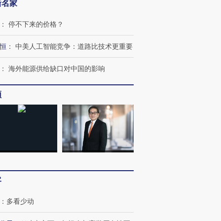
新名家
：
停不下来的价格？
恒
：
中美人工智能竞争：道路比技术更重要
：
海外能源供给缺口对中国的影响
频
客
：
多看少动