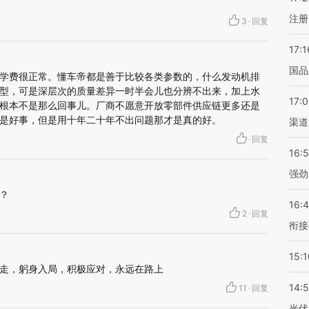
注册
3
·
回复
17:1
国品
学费很正常。懂车帝都是善于比较各类参数的，什么发动机排
型，可是深层次的质量差异一时半会儿也分辨不出来，加上水
17:
根本不是那么回事儿。厂商不愿意开放零部件供应链更多还是
是好事，但是用十年二十年不出问题那才是真的好。
渠道
·
回复
16:
强劲
？
16:
2
·
回复
衔接
15:1
走，躬身入局，积极应对，永远在路上
14:
11
·
回复
光伏