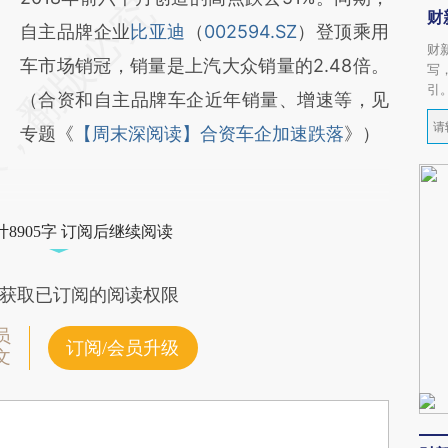
财
自主品牌企业
比亚迪
（
002594.SZ
）登顶乘用
财
车市场销冠，销量是上汽大众销量的2.48倍。
写
引
（合资和自主品牌车企近年销量、增速等，见
专题《
【周末深阅读】合资车企加速跌落
》）
8905字 订阅后继续阅读
获取已订阅的阅读权限
员
订阅/会员升级
文