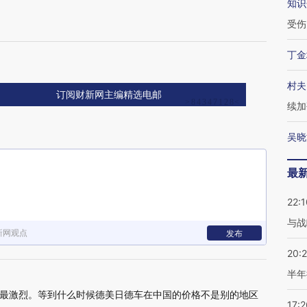
知识
受伤
丁金
村夫
订阅财新网主编精选电邮
续加
吴晓
最
22:1
与战
新网观点
发布
20:
半年
最激烈。等到什么时候德美日德车在中国的价格不是别的地区
17:2