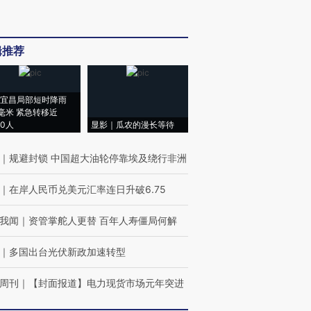
辑推荐
宜昌局部短时降雨
8毫米 紧急转移近
00人
显影｜瓜农的漫长等待
｜
规避封锁 中国超大油轮停靠埃及绕行非洲
｜
在岸人民币兑美元汇率连日升破6.75
我闻
｜
资管掌舵人更替 百年人寿僵局何解
｜
多国出台光伏新政加速转型
周刊
｜
【封面报道】电力现货市场元年突进