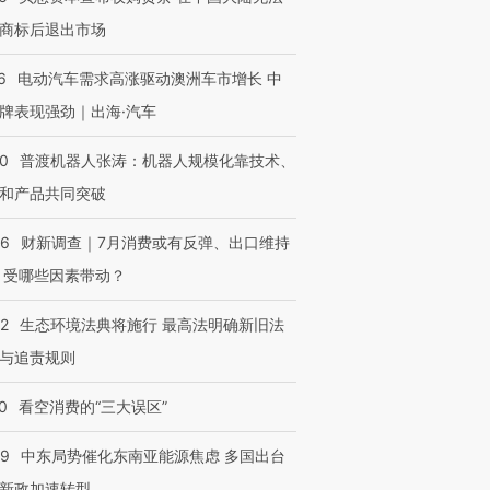
商标后退出市场
6
电动汽车需求高涨驱动澳洲车市增长 中
牌表现强劲｜出海·汽车
00
普渡机器人张涛：机器人规模化靠技术、
和产品共同突破
56
财新调查｜7月消费或有反弹、出口维持
 受哪些因素带动？
42
生态环境法典将施行 最高法明确新旧法
与追责规则
0
看空消费的“三大误区”
59
中东局势催化东南亚能源焦虑 多国出台
新政加速转型