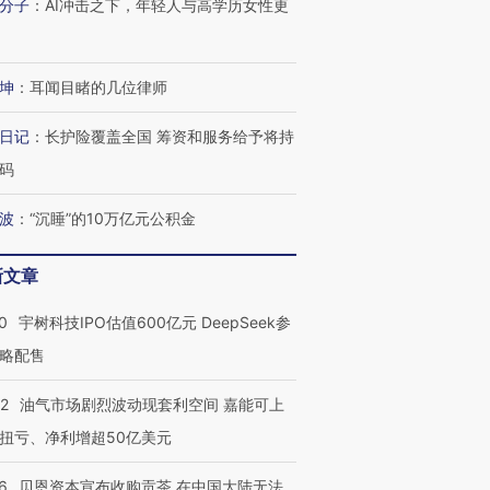
分子
：
AI冲击之下，年轻人与高学历女性更
坤
：
耳闻目睹的几位律师
日记
：
长护险覆盖全国 筹资和服务给予将持
码
波
：
“沉睡”的10万亿元公积金
新文章
0
宇树科技IPO估值600亿元 DeepSeek参
略配售
22
油气市场剧烈波动现套利空间 嘉能可上
扭亏、净利增超50亿美元
6
贝恩资本宣布收购贡茶 在中国大陆无法