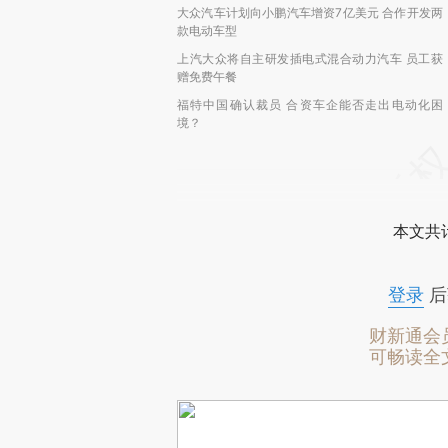
大众汽车计划向小鹏汽车增资7亿美元 合作开发两
款电动车型
上汽大众将自主研发插电式混合动力汽车 员工获
赠免费午餐
福特中国确认裁员 合资车企能否走出电动化困
境？
本文共计
登录
后
财新通会
可畅读全