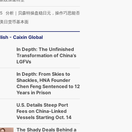
05
分析｜贝森特操盘稳日元，操作巧思能否
美日货币基本面
lish - Caixin Global
In Depth: The Unfinished
Transformation of China’s
LGFVs
In Depth: From Skies to
Shackles, HNA Founder
Chen Feng Sentenced to 12
Years in Prison
U.S. Details Steep Port
Fees on China-Linked
Vessels Starting Oct. 14
The Shady Deals Behind a