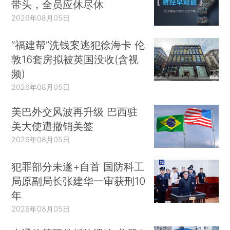
带头，全员应休尽休
2026年08月05日
“福建帮”洗钱案逃犯徐海卡 伦
敦16套房拟被英国没收(含视
频)
2026年08月05日
美巴外交风波再升级 巴西驻
美大使遭撤销美签
2026年08月05日
犯罪部分未遂+自首 国防科工
局原副局长张建华一审获刑10
年
2026年08月05日