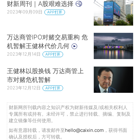
财新周刊｜A股艰难选择
2023年09月09日
APP打开
万达商管IPO对赌交易重构 危
机暂解王健林代价几何
2023年12月14日
APP打开
王健林以股换钱 万达商管上
市对赌危机暂解
2023年12月12日
APP打开
财新网所刊载内容之知识产权为财新传媒及/或相关权利人
专属所有或持有。未经许可，禁止进行转载、摘编、复制及
建立镜像等任何使用。
如有意愿转载，请发邮件至
hello@caixin.com
，获得书面
确认及授权后，方可转载。