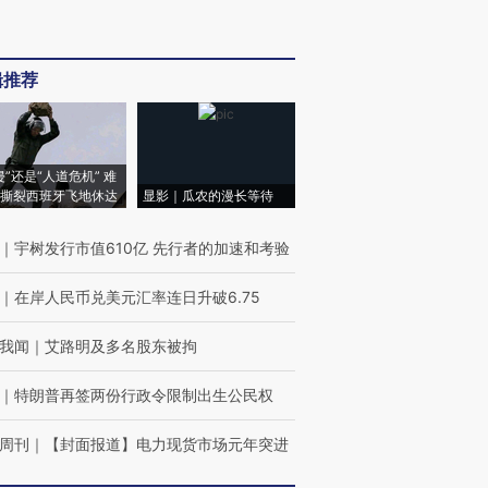
辑推荐
侵”还是“人道危机” 难
撕裂西班牙飞地休达
显影｜瓜农的漫长等待
｜
宇树发行市值610亿 先行者的加速和考验
｜
在岸人民币兑美元汇率连日升破6.75
我闻
｜
艾路明及多名股东被拘
｜
特朗普再签两份行政令限制出生公民权
周刊
｜
【封面报道】电力现货市场元年突进