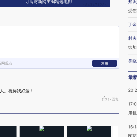
知识
订阅财新网主编精选电邮
受伤
丁金
村夫
续加
吴晓
新网观点
发布
最
20:
人。祝你我好运！
1
·
回复
17:
用机
16:1
医药