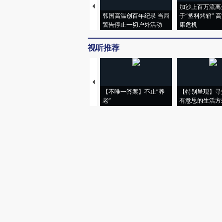
加沙上百万流离
韩国高温创百年纪录 当局
于“塑料烤箱” 
警告停止一切户外活动
康危机
视听推荐
【不唯一答案】不止“养
【特别呈现】寻
老”
有意思的生活方