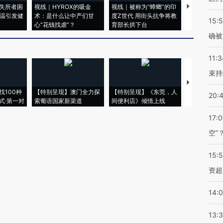
失所者困
视线｜HYROX的吸金
视线｜被称为“蟑螂”的印
视线｜“入侵
高温引发健
术：是什么让中产们甘
度Z世代 用街头抗争将教
机”？难民潮
15:5
心“花钱找虐”？
育部长拱下台
飞地休达
确被
11:3
束持
【推广】走
找100种
【特别呈现】澳门全力探
【特别呈现】《东莞，人
会，让数智科
20:
式·第一对
索葡语国家新渠道
间便利店》倾情上线
业
17:
空”
15:
资超
14:
13: