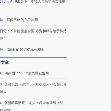
分子
：
AI冲击之下，年轻人与高学历女性更
坤
：
耳闻目睹的几位律师
日记
：
长护险覆盖全国 筹资和服务给予将持
码
波
：
“沉睡”的10万亿元公积金
新文章
26
河南西平“7.30”刑案嫌犯落网
00
普渡机器人张涛：人形机器人不会替代专
器人
4
创新药再活跃，龙头上调全年业绩指引｜
股周报