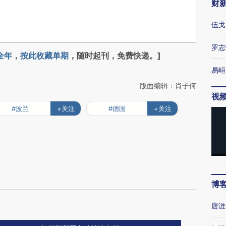
财
伍戈
罗志
全年
，
按此收藏单期
，随时起刊，免费快递。]
易峘
版面编辑：肖子何
视
#波兰
+关注
#德国
+关注
博
唐涯