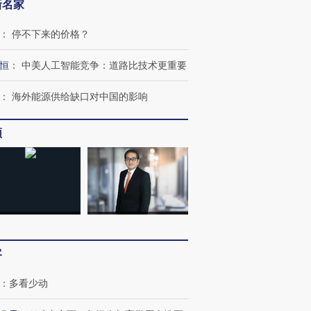
新名家
：
停不下来的价格？
恒
：
中美人工智能竞争：道路比技术更重要
：
海外能源供给缺口对中国的影响
频
客
：
多看少动