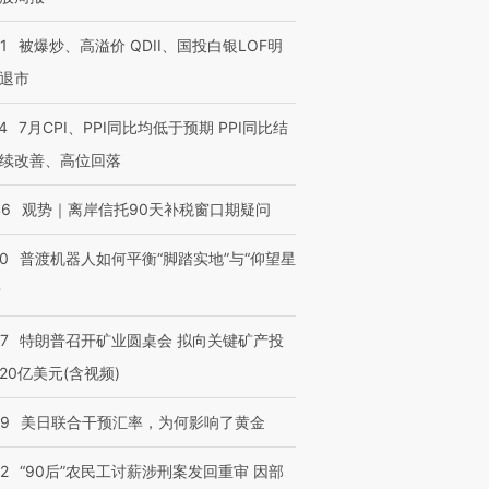
”还是“人道危
湖北宜昌局部短时降雨
哈尔滨遭遇短时极端强降
撕裂西班牙
128毫米 紧急转移近
雨 3小时累计雨量超80毫
秘鲁纳斯
1
被爆炒、高溢价 QDII、国投白银LOF明
4000人
米
13人遇难
退市
4
7月CPI、PPI同比均低于预期 PPI同比结
续改善、高位回落
进第四届链博
【商旅对话】华住集团
技“链”接产
【特别呈现】寻找100种
CFO：不靠规模取胜，华
【特别呈
46
观势｜离岸信托90天补税窗口期疑问
有意思的生活方式·第三对
住三大增长引擎是什么？
有意思的
00
普渡机器人如何平衡“脚踏实地”与“仰望星
？
57
特朗普召开矿业圆桌会 拟向关键矿产投
20亿美元(含视频)
09
美日联合干预汇率，为何影响了黄金
32
“90后”农民工讨薪涉刑案发回重审 因部