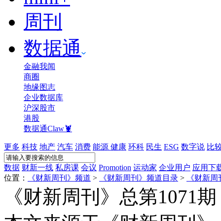
周刊
数据通
金融我闻
商圈
地缘图志
企业数据库
沪深股市
港股
数据通Claw🦞
更多
科技
地产
汽车
消费
能源
健康
环科
民生
ESG
数字说
比
数据
财新一线
私房课
会议
Promotion
运动家
企业用户
应用下
位置：
《财新周刊》频道
>
《财新周刊》频道目录
>
《财新周刊
《财新周刊》总第1071期