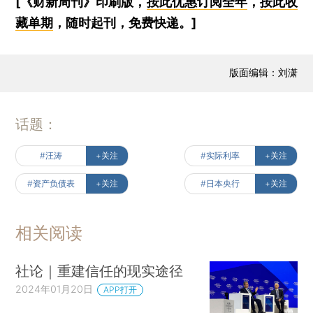
[《财新周刊》印刷版，
按此优惠订阅全年
，
按此收
藏单期
，随时起刊，免费快递。]
版面编辑：刘潇
话题：
#汪涛
+关注
#实际利率
+关注
#资产负债表
+关注
#日本央行
+关注
相关阅读
社论｜重建信任的现实途径
2024年01月20日
APP打开