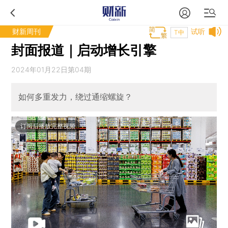
财新周刊
试听
T中
封面报道｜启动增长引擎
2024年01月22日第04期
如何多重发力，绕过通缩螺旋？
订阅后播放完整视频