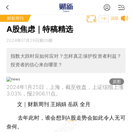
财新周刊
试听
T中
A股焦虑｜特稿精选
2024年01月29日第05期
指数大跌时应如何应对？怎样真正保护投资者利益？
投资者的信心来自哪里？
原图
2024年1月25日，上海，截至收盘，上证综指上涨
3.03%，报2906.11点。
文｜财新周刊 王娟娟 岳跃 全月
去年此时，谁会想到
A股
走势会如此令人无可
奈何。