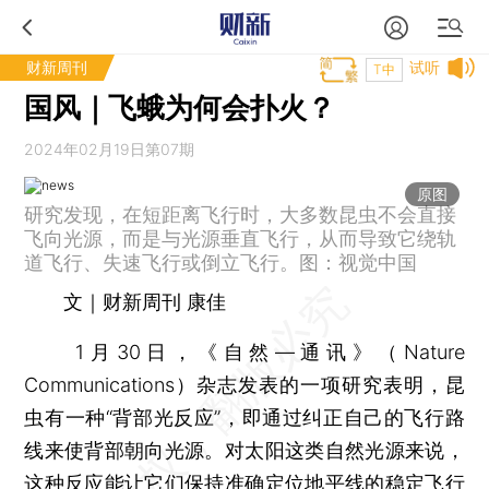
财新周刊
试听
T中
国风｜飞蛾为何会扑火？
2024年02月19日第07期
原图
研究发现，在短距离飞行时，大多数昆虫不会直接
飞向光源，而是与光源垂直飞行，从而导致它绕轨
道飞行、失速飞行或倒立飞行。图：视觉中国
文｜财新周刊 康佳
1月30日，《自然—通讯》（Nature
Communications）杂志发表的一项研究表明，昆
虫有一种“背部光反应”，即通过纠正自己的飞行路
线来使背部朝向光源。对太阳这类自然光源来说，
这种反应能让它们保持准确定位地平线的稳定飞行