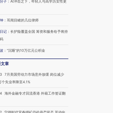
分子
：
AI冲击之下，年轻人与高学历女性更
坤
：
耳闻目睹的几位律师
日记
：
长护险覆盖全国 筹资和服务给予将持
码
波
：
“沉睡”的10万亿元公积金
新文章
43
7月美国劳动力市场意外放缓 岗位减少
3万个失业率降至4.1%
14
海外金融专才回流香港 外籍工作签证翻
2
宁德时代宜春锂矿仍处停产状态 其动向