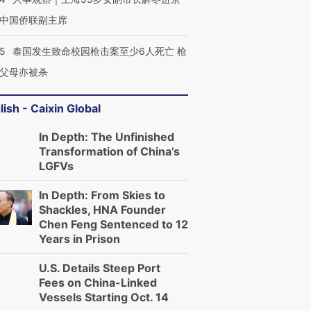
中国侨联副主席
45
泰国发生致命校园枪击案至少6人死亡 枪
父母亦被杀
lish - Caixin Global
In Depth: The Unfinished
Transformation of China’s
LGFVs
In Depth: From Skies to
Shackles, HNA Founder
Chen Feng Sentenced to 12
跨国走私7万
视线｜被称为“蟑螂”的印
视线｜“入侵”还是“人道危
Years in Prison
检体内含3种
度Z世代 用街头抗争将教
机”？难民潮撕裂西班牙
秘鲁纳斯
育部长拱下台
飞地休达
13人遇难
U.S. Details Steep Port
Fees on China-Linked
Vessels Starting Oct. 14