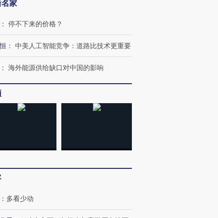
新名家
：
停不下来的价格？
恒
：
中美人工智能竞争：道路比技术更重要
：
海外能源供给缺口对中国的影响
频
客
：
多看少动