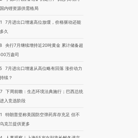
国内锂资源供需格局
1
7月进出口增速高位放缓，价格驱动还能
多久
8
央行7月继续增持近20吨黄金 累计储备超
600万盎司
5
7月进出口增速从高位略有回落 涨价动力
持续？
07
下周前瞻：生态环境法典施行；巴西总统
进入竞选阶段
1
特朗普坚称美国防空弹药库存充足 但不
乌克兰提供更多
24
人事观察｜上海55岁女副市长解冬进京