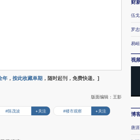
财
伍戈
罗志
易峘
视
全年
，
按此收藏单期
，随时起刊，免费快递。]
版面编辑：王影
#陈茂波
+关注
#楼市观察
+关注
博
唐涯