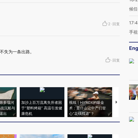
候任
17:
2
·
回复
手祖
Eng
不失为一条出路。
·
回复
致多瑙河
加沙上百万流离失所者困
视线｜HYROX的吸金
马航飞行员
二战沉船与
于“塑料烤箱” 高温引发健
术：是什么让中产们甘
粒摇头丸 尿
露出
康危机
心“花钱找虐”？
毒品