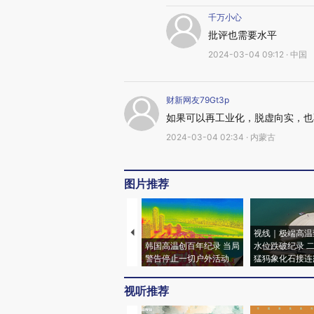
千万小心
批评也需要水平
2024-03-04 09:12 · 中国
财新网友79Gt3p
如果可以再工业化，脱虚向实，也
2024-03-04 02:34 · 内蒙古
图片推荐
视线｜极端高温
韩国高温创百年纪录 当局
水位跌破纪录 
警告停止一切户外活动
猛犸象化石接连
视听推荐