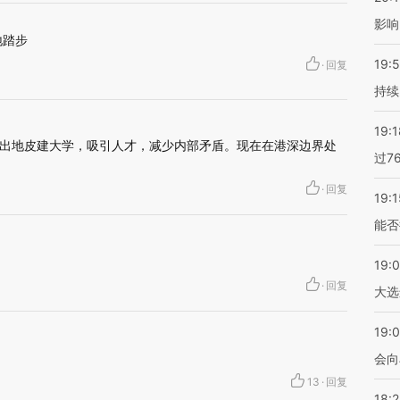
影响
地踏步
19:5
·
回复
持续
19:1
出地皮建大学，吸引人才，减少内部矛盾。现在在港深边界处
过7
·
回复
19:1
能否
19:
·
回复
大选
19:0
会向
13
·
回复
18: