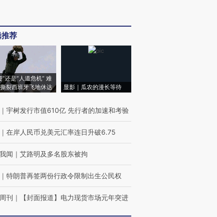
辑推荐
侵”还是“人道危机” 难
撕裂西班牙飞地休达
显影｜瓜农的漫长等待
｜
宇树发行市值610亿 先行者的加速和考验
｜
在岸人民币兑美元汇率连日升破6.75
我闻
｜
艾路明及多名股东被拘
｜
特朗普再签两份行政令限制出生公民权
周刊
｜
【封面报道】电力现货市场元年突进