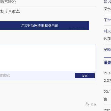
护民营经济
知识
受伤
理制度再改革
丁金
订阅财新网主编精选电邮
村夫
续加
吴晓
最
21:
新网观点
发布
2.
20:
倍
·
回复
20:1