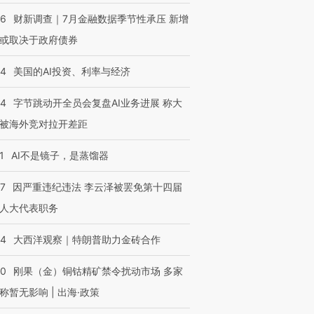
46
财新调查｜7月金融数据季节性承压 新增
或取决于政府债券
44
美国的AI投资、利率与经济
44
字节跳动开全员会复盘AI业务进展 称大
被海外竞对拉开差距
1
AI不是镜子，是蒸馏器
07
因严重违纪违法 李云泽被罢免第十四届
人大代表职务
44
大西洋观察｜特朗普助力金砖合作
40
刚果（金）铜钴精矿禁令扰动市场 多家
称暂无影响 | 出海·政策