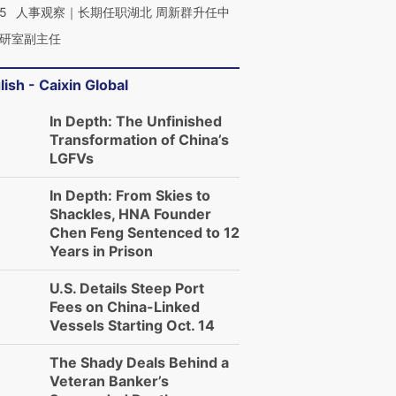
25
人事观察｜长期任职湖北 周新群升任中
研室副主任
lish - Caixin Global
In Depth: The Unfinished
Transformation of China’s
LGFVs
In Depth: From Skies to
Shackles, HNA Founder
Chen Feng Sentenced to 12
Years in Prison
U.S. Details Steep Port
Fees on China-Linked
Vessels Starting Oct. 14
The Shady Deals Behind a
Veteran Banker’s