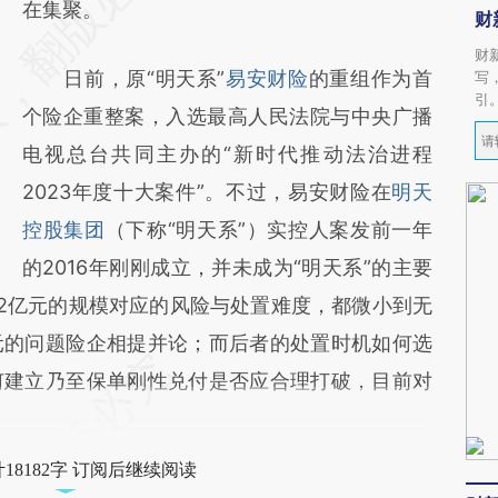
在集聚。
财
财
日前，原“明天系”
易安财险
的重组作为首
写
引
个险企重整案，入选最高人民法院与中央广播
电视总台共同主办的“新时代推动法治进程
2023年度十大案件”。不过，易安财险在
明天
控股集团
（下称“明天系”）实控人案发前一年
的2016年刚刚成立，并未成为“明天系”的主要
.2亿元的规模对应的风险与处置难度，都微小到无
元的问题险企相提并论；而后者的处置时机如何选
何建立乃至保单刚性兑付是否应合理打破，目前对
18182字 订阅后继续阅读