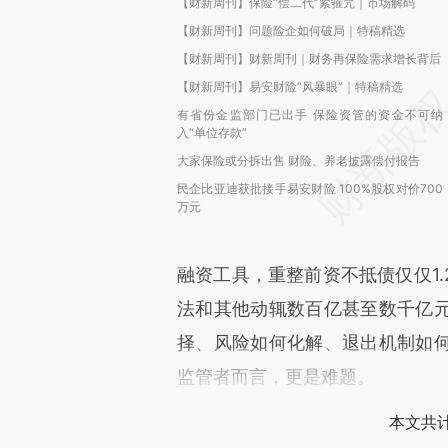
【财新周刊】保险“偿二代”紧箍咒｜市场解码
【财新周刊】问题险企如何破局｜特稿精选
【财新周刊】财新周刊｜财务再保险需求增长背后
【财新周刊】易安财险“风暴眼”｜特稿精选
有省份金监部门已出手 保险资管的资金不可纳
入“单位存款”
大家保险或分拆出售 财险、养老披露偿付报告
民企比亚迪获批接手易安财险 100%股权对价700
万元
融资工具，重整前资不抵债仅仅1
法和其他动辄数百亿甚至数千亿
择、风险如何化解、退出机制如
监管者而言，更是难题。
本文共计