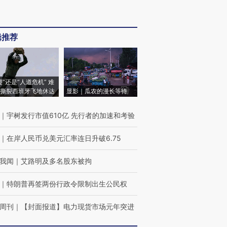
辑推荐
侵”还是“人道危机” 难
撕裂西班牙飞地休达
显影｜瓜农的漫长等待
｜
宇树发行市值610亿 先行者的加速和考验
｜
在岸人民币兑美元汇率连日升破6.75
我闻
｜
艾路明及多名股东被拘
｜
特朗普再签两份行政令限制出生公民权
周刊
｜
【封面报道】电力现货市场元年突进