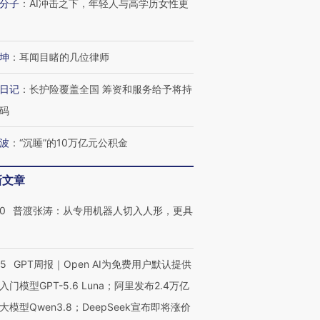
分子
：
AI冲击之下，年轻人与高学历女性更
坤
：
耳闻目睹的几位律师
日记
：
长护险覆盖全国 筹资和服务给予将持
码
波
：
“沉睡”的10万亿元公积金
新文章
00
普渡张涛：从专用机器人切入人形，更具
55
GPT周报｜Open AI为免费用户默认提供
入门模型GPT-5.6 Luna；阿里发布2.4万亿
大模型Qwen3.8；DeepSeek宣布即将涨价