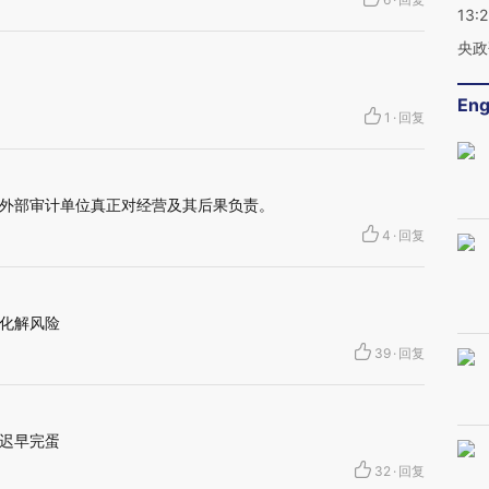
13:
央政
Eng
1
·
回复
外部审计单位真正对经营及其后果负责。
4
·
回复
化解风险
39
·
回复
迟早完蛋
32
·
回复