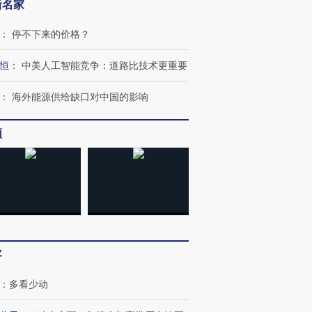
新名家
：
停不下来的价格？
恒
：
中美人工智能竞争：道路比技术更重要
：
海外能源供给缺口对中国的影响
频
客
：
多看少动