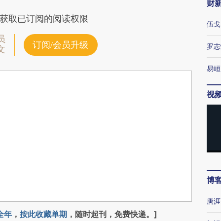
财
获取已订阅的阅读权限
伍戈
员
订阅/会员升级
罗志
文
易峘
视
博
唐涯
全年
，
按此收藏单期
，随时起刊，免费快递。]