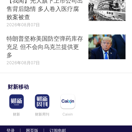
【我闻】光大旗下上市公司出
售背后隐情 多人卷入医疗腐
败案被查
2026年08月07日
特朗普坚称美国防空弹药库存
充足 但不会向乌克兰提供更
多
2026年08月07日
财新移动
财新
财新周刊
Caixin
登录
网页版
订阅电邮
|
|