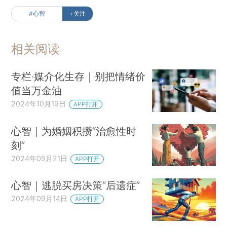
#心智
+关注
相关阅读
专栏·媒介化生存｜别把情绪价
值当万金油
2024年10月19日
APP打开
心智｜为婚姻积攒“治愈性时
刻”
2024年09月21日
APP打开
心智｜逃脱买房决策“后遗症”
2024年09月14日
APP打开