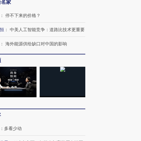
新名家
：
停不下来的价格？
恒
：
中美人工智能竞争：道路比技术更重要
：
海外能源供给缺口对中国的影响
频
客
：
多看少动