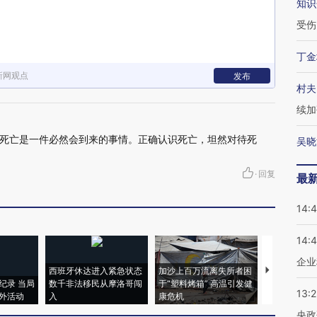
知识
受伤
丁金
新网观点
发布
村夫
续加
死亡是一件必然会到来的事情。正确认识死亡，坦然对待死
吴晓
·
回复
最
14:
14:
企业
西班牙休达进入紧急状态
加沙上百万流离失所者困
视线｜HYR
纪录 当局
数千非法移民从摩洛哥闯
于“塑料烤箱” 高温引发健
术：是什么
13:
外活动
入
康危机
心“花钱找虐
央政