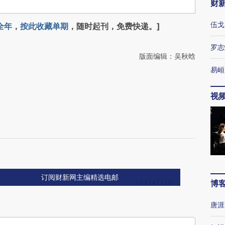
财
伍戈
全年
，
按此收藏单期
，随时起刊，免费快递。]
罗志
版面编辑：吴秋晗
易峘
视
订阅财新网主编精选电邮
博
唐涯