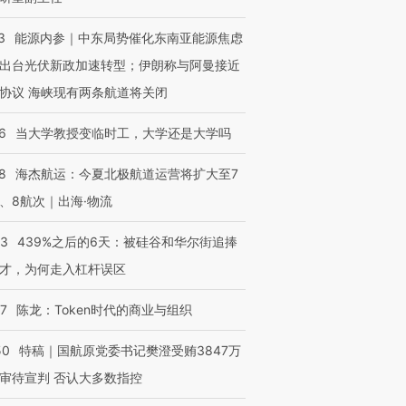
3
能源内参｜中东局势催化东南亚能源焦虑
出台光伏新政加速转型；伊朗称与阿曼接近
进第四届链博
【商旅对话】华住集团
协议 海峡现有两条航道将关闭
技“链”接产
【特别呈现】寻找100种
CFO：不靠规模取胜，华
【特别呈
有意思的生活方式·第三对
住三大增长引擎是什么？
有意思的
6
当大学教授变临时工，大学还是大学吗
8
海杰航运：今夏北极航道运营将扩大至7
、8航次｜出海·物流
53
439%之后的6天：被硅谷和华尔街追捧
才，为何走入杠杆误区
07
陈龙：Token时代的商业与组织
50
特稿｜国航原党委书记樊澄受贿3847万
审待宣判 否认大多数指控