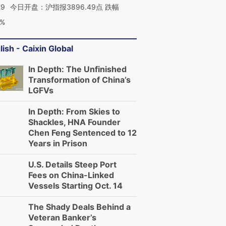
29
今日开盘：沪指报3896.49点 跌幅
0%
lish - Caixin Global
In Depth: The Unfinished
Transformation of China’s
LGFVs
In Depth: From Skies to
Shackles, HNA Founder
Chen Feng Sentenced to 12
Years in Prison
U.S. Details Steep Port
Fees on China-Linked
Vessels Starting Oct. 14
The Shady Deals Behind a
Veteran Banker’s