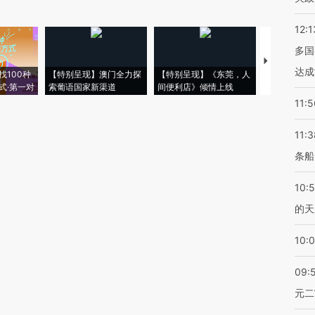
12:1
多国
【推广】走
达成
找100种
【特别呈现】澳门全力探
【特别呈现】《东莞，人
会，让数智科
式·第一对
索葡语国家新渠道
间便利店》倾情上线
业
11:5
11:3
条船
10:
的天
10:
09:
元二