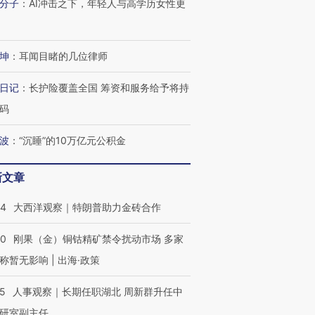
分子
：
AI冲击之下，年轻人与高学历女性更
坤
：
耳闻目睹的几位律师
日记
：
长护险覆盖全国 筹资和服务给予将持
码
波
：
“沉睡”的10万亿元公积金
新文章
44
大西洋观察｜特朗普助力金砖合作
40
刚果（金）铜钴精矿禁令扰动市场 多家
称暂无影响 | 出海·政策
OX的吸金
马航飞行员跨国走私7万
视线｜被称为“蟑螂”的印
让中产们甘
粒摇头丸 尿检体内含3种
度Z世代 用街头抗争将教
秘鲁纳斯
25
人事观察｜长期任职湖北 周新群升任中
”？
毒品
育部长拱下台
13人遇难
研室副主任