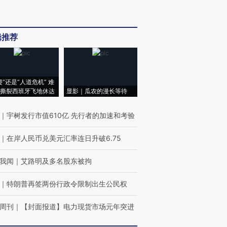
辑推荐
侵”还是“人道危机” 难
撕裂西班牙飞地休达
显影｜瓜农的漫长等待
｜
宇树发行市值610亿 先行者的加速和考验
｜
在岸人民币兑美元汇率连日升破6.75
我闻
｜
艾路明及多名股东被拘
｜
特朗普再签两份行政令限制出生公民权
周刊
｜
【封面报道】电力现货市场元年突进