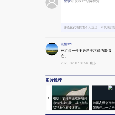
登录
后发表评论得积分
评论仅代表网友个人观点，不代表财
凱樂321
死亡是一件不必急于求成的事情，
亡。
2025-02-07 01:56 · 山东
图片推荐
视线｜极端高温致多瑙河
水位跌破纪录 二战沉船与
韩国高温创百年
猛犸象化石接连露出
警告停止一切户