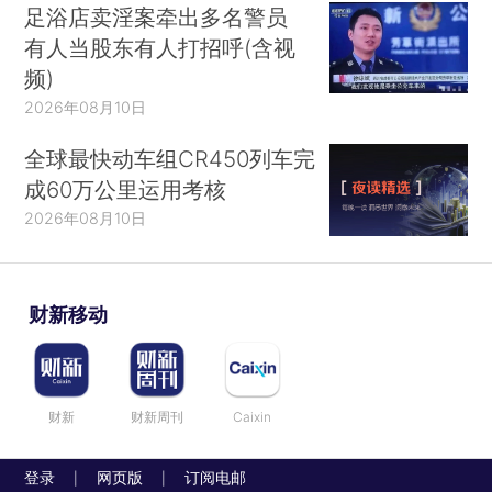
足浴店卖淫案牵出多名警员
有人当股东有人打招呼(含视
频)
2026年08月10日
全球最快动车组CR450列车完
成60万公里运用考核
2026年08月10日
财新移动
财新
财新周刊
Caixin
登录
网页版
订阅电邮
|
|