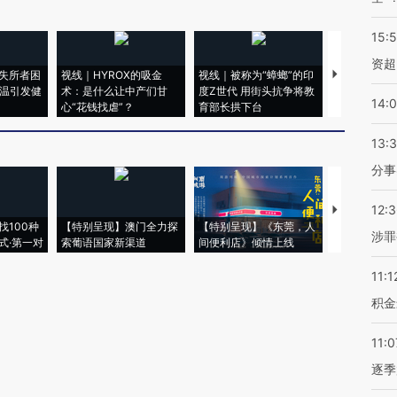
15:
资超
失所者困
视线｜HYROX的吸金
视线｜被称为“蟑螂”的印
视线｜“入侵
高温引发健
术：是什么让中产们甘
度Z世代 用街头抗争将教
机”？难民潮
14:
心“花钱找虐”？
育部长拱下台
飞地休达
13:
分事
12:
【推广】走
找100种
【特别呈现】澳门全力探
【特别呈现】《东莞，人
会，让数智科
涉罪
式·第一对
索葡语国家新渠道
间便利店》倾情上线
业
11:1
积金
11:0
逐季