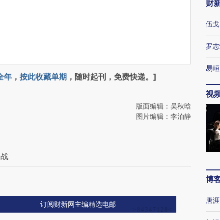
财
伍戈
罗志
易峘
全年
，
按此收藏单期
，随时起刊，免费快递。]
视
版面编辑：吴秋晗
图片编辑：李泊静
夺战
博
唐涯
订阅财新网主编精选电邮