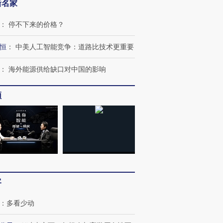
新名家
：
停不下来的价格？
恒
：
中美人工智能竞争：道路比技术更重要
：
海外能源供给缺口对中国的影响
频
客
：
多看少动