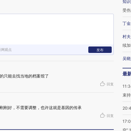
知识
受伤
丁金
村夫
续加
新网观点
发布
吴晓
最
的只能去找当地的档案馆了
·
回复
11:3
束持
刚刚好，不需要调整，也许这就是基因的传承
20:
·
回复
17:
空”