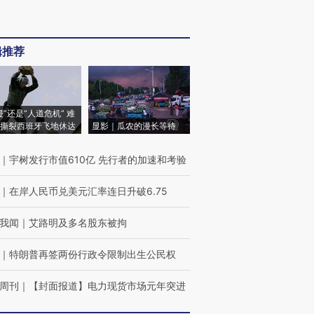
辑推荐
侵”还是“人道危机” 难
撕裂西班牙飞地休达
显影｜瓜农的漫长等待
｜
宇树发行市值610亿 先行者的加速和考验
｜
在岸人民币兑美元汇率连日升破6.75
我闻
｜
艾路明及多名股东被拘
｜
特朗普再签两份行政令限制出生公民权
周刊
｜
【封面报道】电力现货市场元年突进