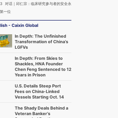
53
对话｜邱仁宗：临床研究参与者的安全永
第一位
lish - Caixin Global
In Depth: The Unfinished
Transformation of China’s
LGFVs
In Depth: From Skies to
Shackles, HNA Founder
Chen Feng Sentenced to 12
Years in Prison
U.S. Details Steep Port
Fees on China-Linked
Vessels Starting Oct. 14
The Shady Deals Behind a
Veteran Banker’s