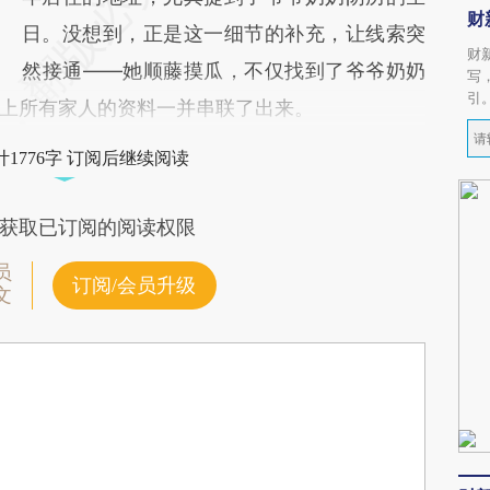
财
日。没想到，正是这一细节的补充，让线索突
财
然接通——她顺藤摸瓜，不仅找到了爷爷奶奶
写
引
上所有家人的资料一并串联了出来。
1776字 订阅后继续阅读
获取已订阅的阅读权限
员
订阅/会员升级
文