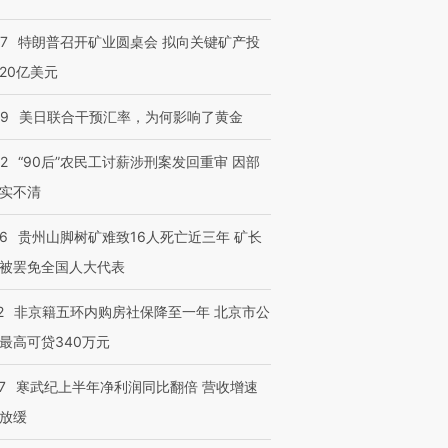
57
特朗普召开矿业圆桌会 拟向关键矿产投
20亿美元
”还是“人道危
湖北宜昌局部短时降雨
哈尔滨遭遇短时极端强降
撕裂西班牙
128毫米 紧急转移近
雨 3小时累计雨量超80毫
秘鲁纳斯
09
美日联合干预汇率，为何影响了黄金
4000人
米
13人遇难
32
“90后”农民工讨薪涉刑案发回重审 因部
实不清
36
贵州山脚树矿难致16人死亡近三年 矿长
进第四届链博
【商旅对话】华住集团
技“链”接产
【特别呈现】寻找100种
CFO：不靠规模取胜，华
【特别呈
被罢免全国人大代表
有意思的生活方式·第三对
住三大增长引擎是什么？
有意思的
2
非京籍五环内购房社保降至一年 北京市公
最高可贷340万元
7
寒武纪上半年净利润同比翻倍 营收增速
放缓