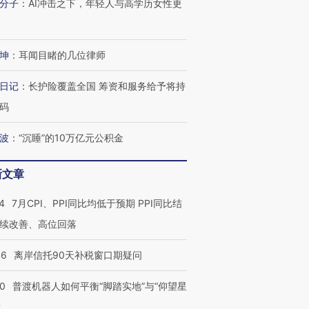
分子
：
AI冲击之下，年轻人与高学历女性更
坤
：
耳闻目睹的几位律师
日记
：
长护险覆盖全国 筹资和服务给予将持
码
波
：
“沉睡”的10万亿元公积金
新文章
4
7月CPI、PPI同比均低于预期 PPI同比结
续改善、高位回落
46
离岸信托90天补税窗口期疑问
00
普渡机器人如何平衡“脚踏实地”与“仰望星
？