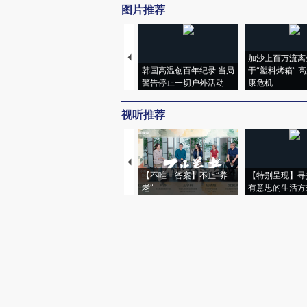
图片推荐
加沙上百万流离
韩国高温创百年纪录 当局
于“塑料烤箱” 
警告停止一切户外活动
康危机
视听推荐
【不唯一答案】不止“养
【特别呈现】寻
老”
有意思的生活方