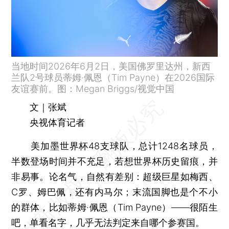
当地时间2026年6月2日，美国佛罗里达州，新西
兰队2号球员蒂姆·佩恩（Tim Payne）在2026国际
友谊赛前。图：Megan Briggs/视觉中国
文｜张斌
央视体育记者
美加墨世界杯48支球队，总计1248名球员，
半数登场时间并不充足，若想世界杯历史留痕，并
非易事。论名气，自然有差别：超级巨星如梅西、
C罗、姆巴佩，还有内马尔；末流国脚也是个不小
的群体，比如蒂姆·佩恩（Tim Payne）——很陌生
吧，单看名字，几乎无法判定来自哪个参赛国。