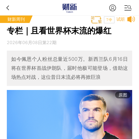
财新周刊
试听
T中
专栏｜且看世界杯末流的爆红
2026年06月08日第22期
如今佩恩个人粉丝总量近500万。新西兰队6月16日
将在世界杯首战伊朗队，届时他极可能登场，借助这
场热点对战，这位昔日末流必将再掀巨浪
原图