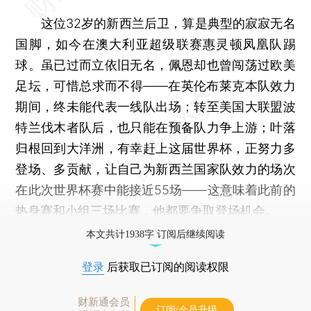
这位32岁的新西兰后卫，算是典型的寂寂无名
国脚，如今在澳大利亚超级联赛惠灵顿凤凰队踢
球。虽已过而立依旧无名，佩恩却也曾闯荡过欧美
足坛，可惜总求而不得——在英伦布莱克本队效力
期间，终未能代表一线队出场；转至美国大联盟波
特兰伐木者队后，也只能在预备队力争上游；叶落
归根回到大洋洲，有幸赶上这届世界杯，正努力多
登场、多贡献，让自己为新西兰国家队效力的场次
在此次世界杯赛中能接近55场——这意味着此前的
热身赛和小组三场比赛，他都要争取登场机会。
本文共计1938字 订阅后继续阅读
登录
后获取已订阅的阅读权限
财新通会员
订阅/会员升级