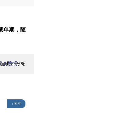
藏单期
，随
编辑：张柘
7
人赞赏
+关注