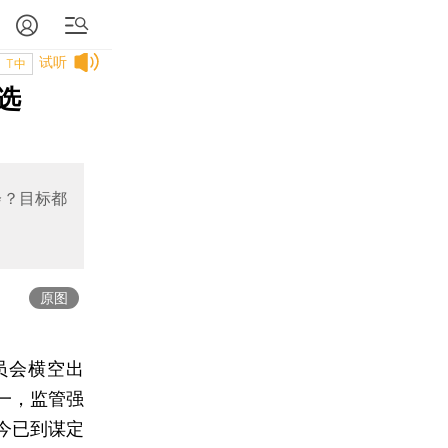
试听
T中
选
会？目标都
原图
员会横空出
一，监管强
今已到谋定