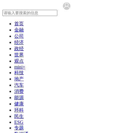
首页
金融
公司
经济
政经
世界
观点
mini+
科技
地产
汽车
消费
能源
健康
环科
民生
ESG
专题