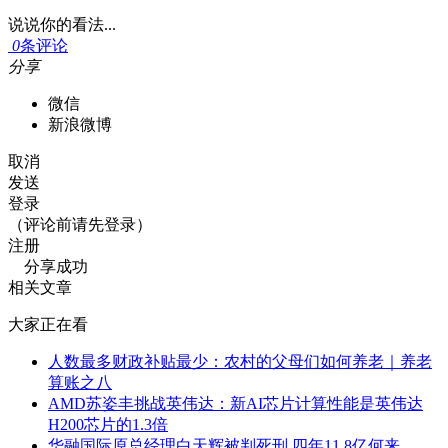
说说你的看法...
0
条评论
分享
微信
新浪微博
取消
发送
登录
（评论前请先登录）
注册
分享成功
相关文章
大家正在看
人数最多财政补贴最少：农村的父母们如何养老｜养老
算账之八
AMD苏姿丰挑战英伟达：新AI芯片计算性能是英伟达
H200芯片的1.3倍
华融国际原总经理白天辉被判死刑 四年11.8亿何来