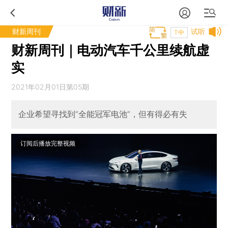
财新周刊
试听
T中
财新周刊｜电动汽车千公里续航虚
实
2021年02月01日第05期
企业希望寻找到“全能冠军电池”，但有得必有失
订阅后播放完整视频