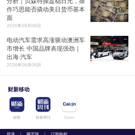
分析｜贝森特操盘稳日元，操
作巧思能否撬动美日货币基本
面
2026年08月06日
电动汽车需求高涨驱动澳洲车
市增长 中国品牌表现强劲｜
出海·汽车
2026年08月06日
财新移动
财新
财新周刊
Caixin
登录
网页版
订阅电邮
|
|