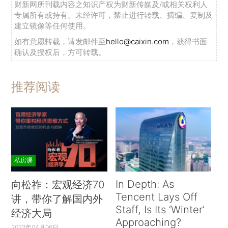
财新网所刊载内容之知识产权为财新传媒及/或相关权利人
专属所有或持有。未经许可，禁止进行转载、摘编、复制及
建立镜像等任何使用。
如有意愿转载，请发邮件至
hello@caixin.com
，获得书面
确认及授权后，方可转载。
推荐阅读
私房课
In Depth: As
向松祚：宏观经济70
Tencent Lays Off
讲，带你了解国内外
Staff, Is Its ‘Winter’
经济大局
Approaching?
2022年04月06日