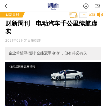
财新周刊
试听
T中
财新周刊｜电动汽车千公里续航虚
实
2021年02月01日第05期
企业希望寻找到“全能冠军电池”，但有得必有失
订阅后播放完整视频