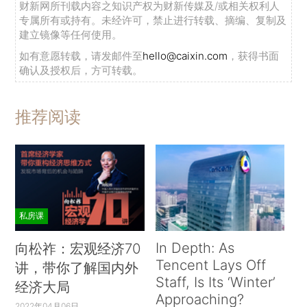
财新网所刊载内容之知识产权为财新传媒及/或相关权利人
专属所有或持有。未经许可，禁止进行转载、摘编、复制及
建立镜像等任何使用。
如有意愿转载，请发邮件至
hello@caixin.com
，获得书面
确认及授权后，方可转载。
推荐阅读
私房课
In Depth: As
向松祚：宏观经济70
Tencent Lays Off
讲，带你了解国内外
Staff, Is Its ‘Winter’
经济大局
Approaching?
2022年04月06日