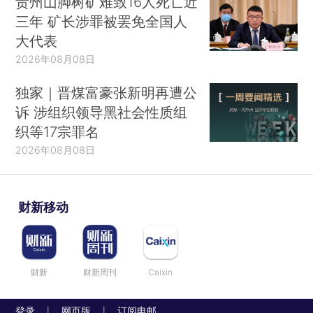
贵州山脚树矿难致16人死亡近
三年 矿长涉罪被罢免全国人
大代表
2026年08月08日
独家｜晋煤富豪张新明再遭公
诉 涉组织领导黑社会性质组
织等17宗罪名
2026年08月08日
财新移动
财新
财新周刊
Caixin
登录
网页版
订阅电邮
|
|