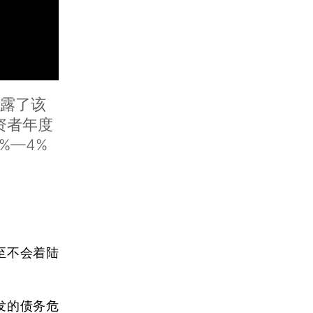
披露了该
投资者年度
%—4%
至不会着陆
发的债务危