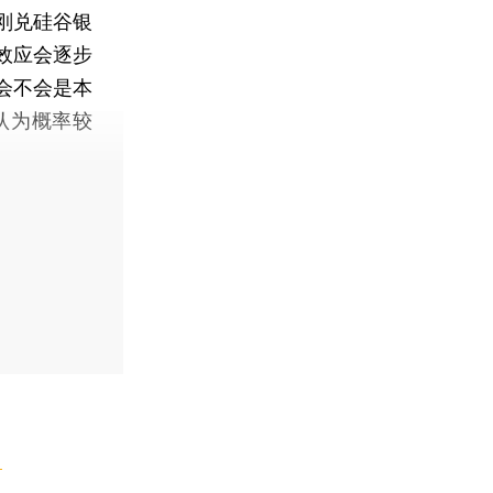
刚兑硅谷银
效应会逐步
会不会是本
认为概率较
】