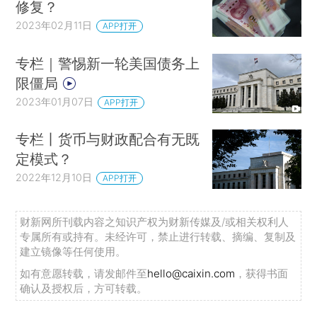
修复？
2023年02月11日
APP打开
专栏｜警惕新一轮美国债务上
限僵局
2023年01月07日
APP打开
专栏丨货币与财政配合有无既
定模式？
2022年12月10日
APP打开
财新网所刊载内容之知识产权为财新传媒及/或相关权利人
专属所有或持有。未经许可，禁止进行转载、摘编、复制及
建立镜像等任何使用。
如有意愿转载，请发邮件至
hello@caixin.com
，获得书面
确认及授权后，方可转载。