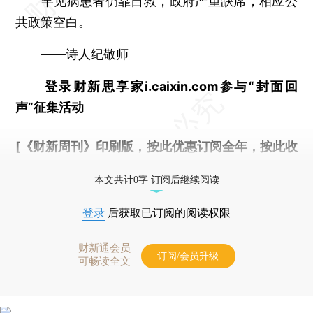
罕见病患者仍靠自救，政府严重缺席，相应公
共政策空白。
——诗人纪敬师
登录财新思享家i.caixin.com参与“封面回
声”征集活动
[《财新周刊》印刷版，
按此优惠订阅全年
，
按此收
藏单期
，随时起刊，免费快递。]
本文共计0字 订阅后继续阅读
登录
后获取已订阅的阅读权限
财新通会员
订阅/会员升级
可畅读全文