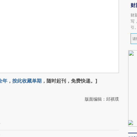
财
财
写
引
全年
，
按此收藏单期
，随时起刊，免费快递。]
版面编辑：邱祺璞
计
苏