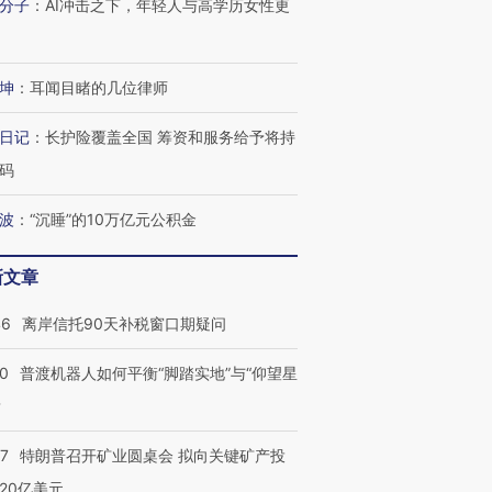
分子
：
AI冲击之下，年轻人与高学历女性更
跨国走私7万
视线｜被称为“蟑螂”的印
视线｜“入侵”还是“人道危
检体内含3种
度Z世代 用街头抗争将教
机”？难民潮撕裂西班牙
秘鲁纳斯
育部长拱下台
飞地休达
13人遇难
坤
：
耳闻目睹的几位律师
日记
：
长护险覆盖全国 筹资和服务给予将持
码
进第四届链博
【商旅对话】华住集团
技“链”接产
【特别呈现】寻找100种
CFO：不靠规模取胜，华
【特别呈
有意思的生活方式·第三对
住三大增长引擎是什么？
有意思的
波
：
“沉睡”的10万亿元公积金
新文章
46
离岸信托90天补税窗口期疑问
00
普渡机器人如何平衡“脚踏实地”与“仰望星
？
57
特朗普召开矿业圆桌会 拟向关键矿产投
20亿美元