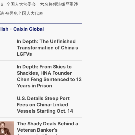
06
全国人大常委会：六名将领涉嫌严重违
法 被罢免全国人大代表
lish - Caixin Global
In Depth: The Unfinished
Transformation of China’s
LGFVs
In Depth: From Skies to
Shackles, HNA Founder
Chen Feng Sentenced to 12
Years in Prison
U.S. Details Steep Port
Fees on China-Linked
Vessels Starting Oct. 14
The Shady Deals Behind a
Veteran Banker’s