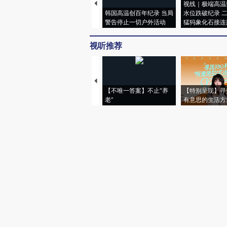
视线｜极端高温
韩国高温创百年纪录 当局
水位跌破纪录 
警告停止一切户外活动
猛犸象化石接连
视听推荐
【不唯一答案】不止“养
【特别呈现】寻
老”
有意思的生活方