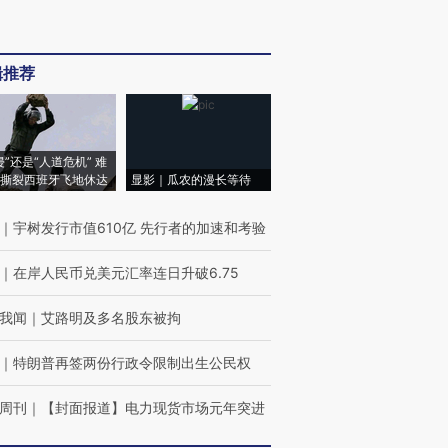
辑推荐
侵”还是“人道危机” 难
撕裂西班牙飞地休达
显影｜瓜农的漫长等待
｜
宇树发行市值610亿 先行者的加速和考验
｜
在岸人民币兑美元汇率连日升破6.75
我闻
｜
艾路明及多名股东被拘
｜
特朗普再签两份行政令限制出生公民权
周刊
｜
【封面报道】电力现货市场元年突进