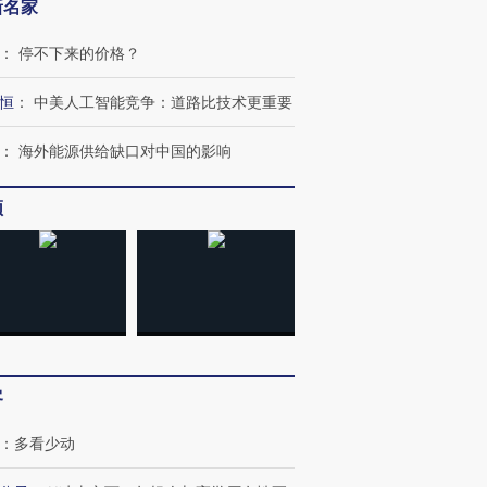
新名家
：
停不下来的价格？
恒
：
中美人工智能竞争：道路比技术更重要
：
海外能源供给缺口对中国的影响
频
客
：
多看少动