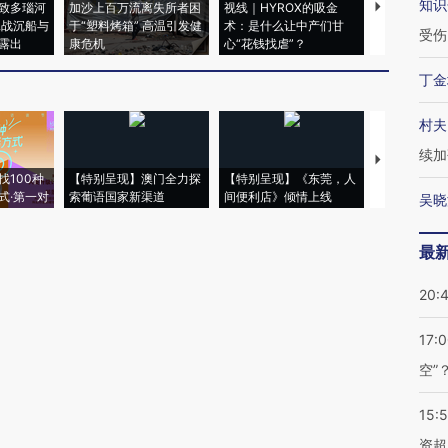
知识
致多瑙河
加沙上百万流离失所者困
视线｜HYROX的吸金
马航飞行员
二战沉船与
于“塑料烤箱” 高温引发健
术：是什么让中产们甘
粒摇头丸 尿
受伤
露出
康危机
心“花钱找虐”？
毒品
丁金
村夫
续加
【推广】走
找100种
【特别呈现】澳门全力探
【特别呈现】《东莞，人
会，让数智科
式·第一对
索葡语国家新渠道
间便利店》倾情上线
业
吴晓
最
20:
17:
空”
15:
资超