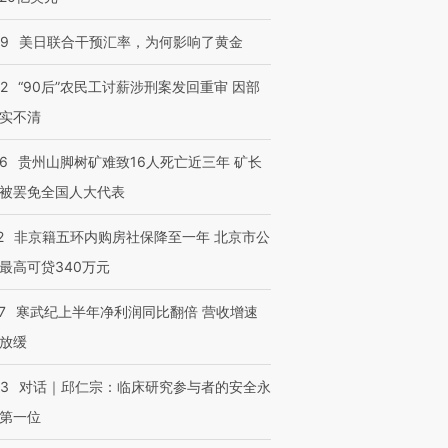
09
美日联合干预汇率，为何影响了黄金
32
“90后”农民工讨薪涉刑案发回重审 因部
实不清
36
贵州山脚树矿难致16人死亡近三年 矿长
被罢免全国人大代表
2
非京籍五环内购房社保降至一年 北京市公
最高可贷340万元
7
寒武纪上半年净利润同比翻倍 营收增速
放缓
53
对话｜邱仁宗：临床研究参与者的安全永
第一位