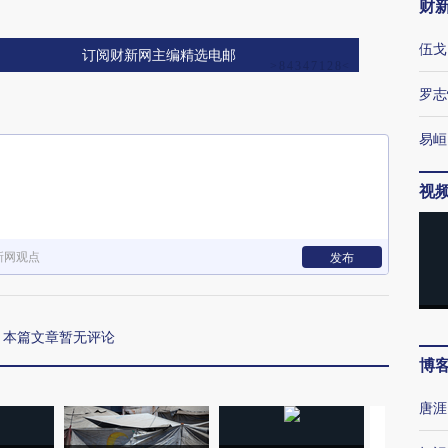
财
伍戈
订阅财新网主编精选电邮
罗志
易峘
视
新网观点
发布
本篇文章暂无评论
博
唐涯