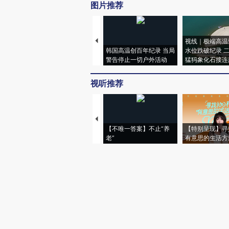
图片推荐
视线｜极端高温
韩国高温创百年纪录 当局
水位跌破纪录 
警告停止一切户外活动
猛犸象化石接连
视听推荐
【不唯一答案】不止“养
【特别呈现】寻
老”
有意思的生活方