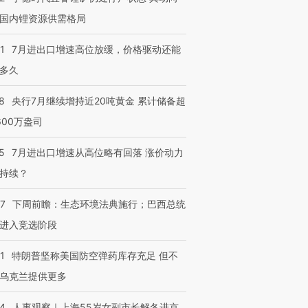
国内锂资源供需格局
1
7月进出口增速高位放缓，价格驱动还能
多久
8
央行7月继续增持近20吨黄金 累计储备超
600万盎司
5
7月进出口增速从高位略有回落 涨价动力
持续？
07
下周前瞻：生态环境法典施行；巴西总统
进入竞选阶段
1
特朗普坚称美国防空弹药库存充足 但不
乌克兰提供更多
24
人事观察｜上海55岁女副市长解冬进京