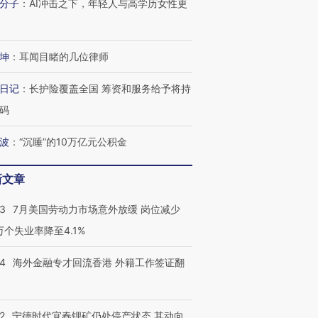
分子
：
AI冲击之下，年轻人与高学历女性更
坤
：
耳闻目睹的几位律师
跨国走私7万
视线｜被称为“蟑螂”的印
视线｜“入侵”还是“人道危
检体内含3种
度Z世代 用街头抗争将教
机”？难民潮撕裂西班牙
秘鲁纳斯
育部长拱下台
飞地休达
13人遇难
日记
：
长护险覆盖全国 筹资和服务给予将持
码
波
：
“沉睡”的10万亿元公积金
进第四届链博
【商旅对话】华住集团
新文章
技“链”接产
【特别呈现】寻找100种
CFO：不靠规模取胜，华
【特别呈
有意思的生活方式·第三对
住三大增长引擎是什么？
有意思的
43
7月美国劳动力市场意外放缓 岗位减少
3万个失业率降至4.1%
14
海外金融专才回流香港 外籍工作签证翻
2
宁德时代宜春锂矿仍处停产状态 其动向