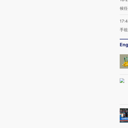
候任
17:
手祖
Eng