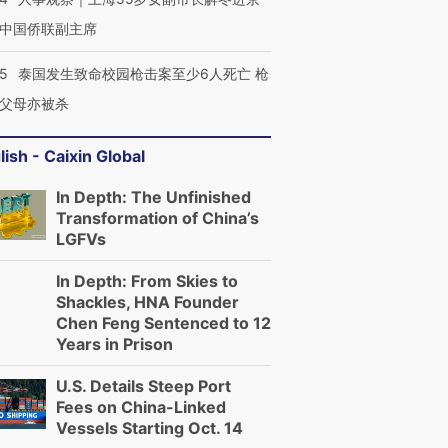
中国侨联副主席
45
泰国发生致命校园枪击案至少6人死亡 枪
父母亦被杀
lish - Caixin Global
In Depth: The Unfinished
Transformation of China’s
LGFVs
In Depth: From Skies to
Shackles, HNA Founder
Chen Feng Sentenced to 12
Years in Prison
U.S. Details Steep Port
Fees on China-Linked
Vessels Starting Oct. 14