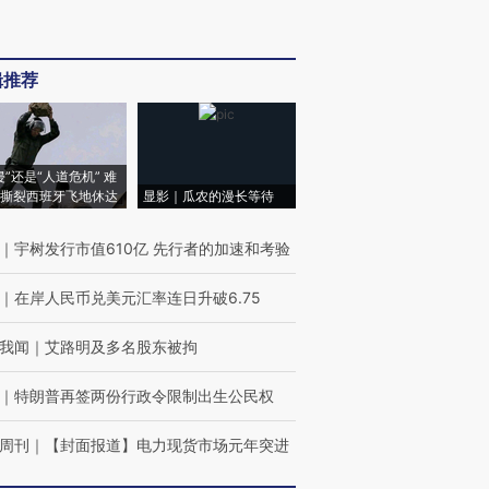
辑推荐
侵”还是“人道危机” 难
撕裂西班牙飞地休达
显影｜瓜农的漫长等待
｜
宇树发行市值610亿 先行者的加速和考验
｜
在岸人民币兑美元汇率连日升破6.75
我闻
｜
艾路明及多名股东被拘
｜
特朗普再签两份行政令限制出生公民权
周刊
｜
【封面报道】电力现货市场元年突进