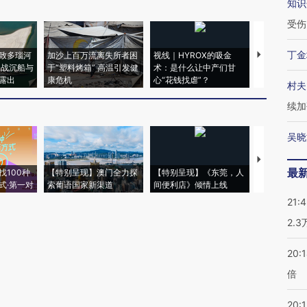
知识
受伤
丁金
致多瑙河
加沙上百万流离失所者困
视线｜HYROX的吸金
马航飞行员
二战沉船与
于“塑料烤箱” 高温引发健
术：是什么让中产们甘
粒摇头丸 尿
露出
康危机
心“花钱找虐”？
毒品
村夫
续加
吴晓
【推广】走
最
找100种
【特别呈现】澳门全力探
【特别呈现】《东莞，人
会，让数智科
式·第一对
索葡语国家新渠道
间便利店》倾情上线
业
21:
2.
20:
倍
20:1