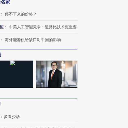
新名家
：
停不下来的价格？
恒
：
中美人工智能竞争：道路比技术更重要
：
海外能源供给缺口对中国的影响
频
客
：
多看少动