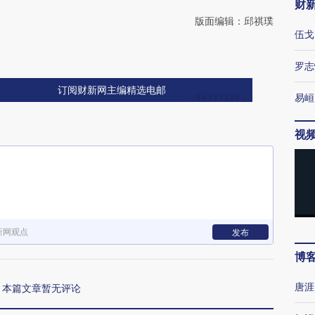
财
版面编辑：邱祺璞
伍戈
罗志
订阅财新网主编精选电邮
易峘
视
新网观点
发布
博
唐涯
本篇文章暂无评论