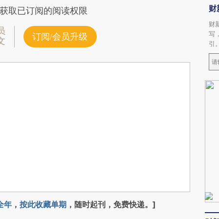
财
获取已订阅的阅读权限
财
员
写
订阅/会员升级
文
引
全年
，
按此收藏单期
，随时起刊，免费快递。]