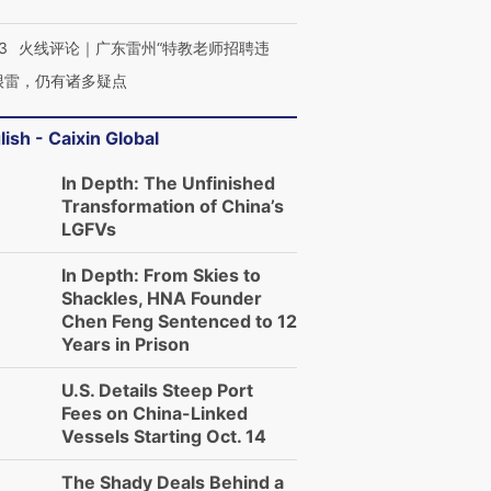
3
火线评论｜广东雷州“特教老师招聘违
很雷，仍有诸多疑点
lish - Caixin Global
In Depth: The Unfinished
Transformation of China’s
LGFVs
In Depth: From Skies to
Shackles, HNA Founder
Chen Feng Sentenced to 12
Years in Prison
U.S. Details Steep Port
Fees on China-Linked
Vessels Starting Oct. 14
The Shady Deals Behind a