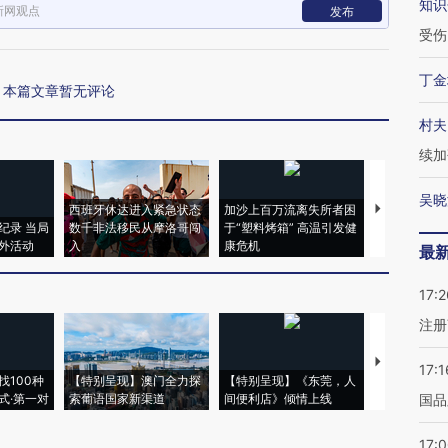
知识
新网观点
发布
受伤
丁金
本篇文章暂无评论
村夫
续加
吴晓
西班牙休达进入紧急状态
加沙上百万流离失所者困
视线｜HYR
纪录 当局
数千非法移民从摩洛哥闯
于“塑料烤箱” 高温引发健
术：是什么
外活动
入
康危机
心“花钱找虐
最
17:2
注册
【推广】走
17:1
找100种
【特别呈现】澳门全力探
【特别呈现】《东莞，人
会，让数智科
式·第一对
索葡语国家新渠道
间便利店》倾情上线
业
国品
17: