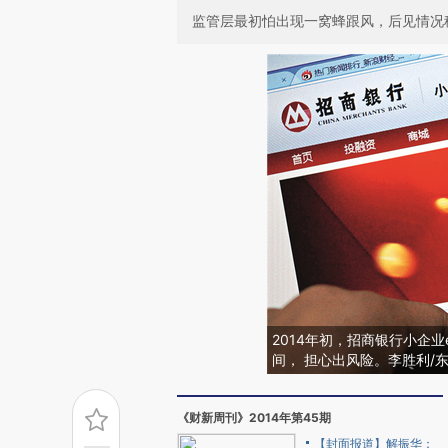
监管层最初怕出现一窝蜂跟风，后见情况
2014年初，招商银行小企
间， 担心出风险。李胜利/东
《财新周刊》2014年第45期
【封面报道】解振华：