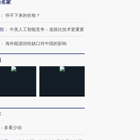
新名家
：
停不下来的价格？
恒
：
中美人工智能竞争：道路比技术更重要
：
海外能源供给缺口对中国的影响
频
客
：
多看少动