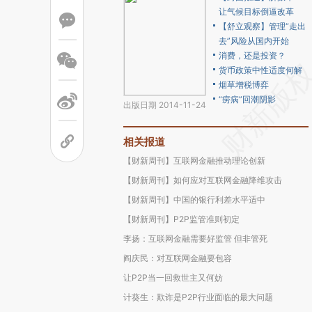
让气候目标倒逼改革
【舒立观察】管理“走出
去”风险从国内开始
消费，还是投资？
货币政策中性适度何解
烟草增税博弈
“痨病”回潮阴影
出版日期 2014-11-24
相关报道
【财新周刊】互联网金融推动理论创新
【财新周刊】如何应对互联网金融降维攻击
【财新周刊】中国的银行利差水平适中
【财新周刊】P2P监管准则初定
李扬：互联网金融需要好监管 但非管死
阎庆民：对互联网金融要包容
让P2P当一回救世主又何妨
计葵生：欺诈是P2P行业面临的最大问题