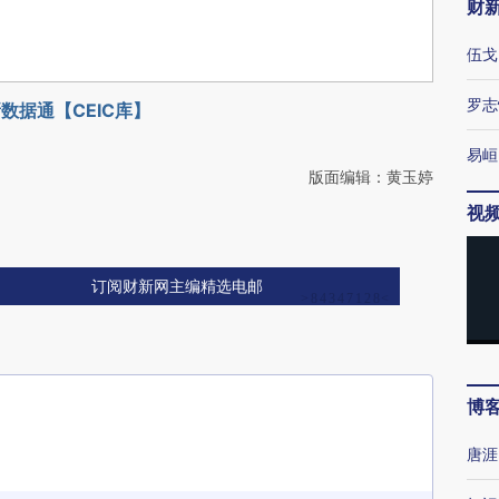
财
伍戈
罗志
数据通【CEIC库】
易峘
版面编辑：黄玉婷
视
订阅财新网主编精选电邮
博
唐涯