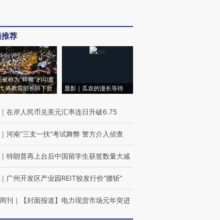
辑推荐
|被称为“蟑螂”的印度
代 将教育部长拱下台
显影｜瓜农的漫长等待
｜
在岸人民币兑美元汇率连日升破6.75
｜
河南“三支一扶”考试舞弊 警方介入侦查
｜
特朗普再上台后中国留学生获签数量大减
｜
广州开发区产业园REIT较发行价“腰斩”
周刊
｜
【封面报道】电力现货市场元年突进