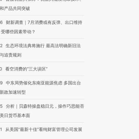
和产品共同突破
56
财新调查｜7月消费或有反弹、出口维持
 受哪些因素带动？
42
生态环境法典将施行 最高法明确新旧法
与追责规则
0
看空消费的“三大误区”
59
中东局势催化东南亚能源焦虑 多国出台
新政加速转型
05
分析｜贝森特操盘稳日元，操作巧思能否
美日货币基本面
1
从美国“最新十佳”看纯财富管理公司发展