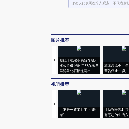
评论仅代表网友个人观点，不代表财
图片推荐
视线｜极端高温致多瑙河
水位跌破纪录 二战沉船与
韩国高温创百年
猛犸象化石接连露出
警告停止一切户
视听推荐
【不唯一答案】不止“养
【特别呈现】寻
老”
有意思的生活方