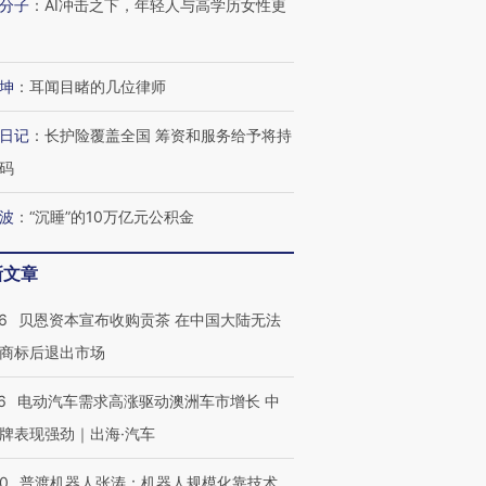
分子
：
AI冲击之下，年轻人与高学历女性更
坤
：
耳闻目睹的几位律师
日记
：
长护险覆盖全国 筹资和服务给予将持
码
波
：
“沉睡”的10万亿元公积金
OX的吸金
马航飞行员跨国走私7万
视线｜被称为“蟑螂”的印
让中产们甘
粒摇头丸 尿检体内含3种
度Z世代 用街头抗争将教
秘鲁纳斯
”？
毒品
育部长拱下台
13人遇难
新文章
6
贝恩资本宣布收购贡茶 在中国大陆无法
商标后退出市场
进第四届链博
【商旅对话】华住集团
6
电动汽车需求高涨驱动澳洲车市增长 中
技“链”接产
【特别呈现】寻找100种
CFO：不靠规模取胜，华
【特别呈
牌表现强劲｜出海·汽车
有意思的生活方式·第三对
住三大增长引擎是什么？
有意思的
00
普渡机器人张涛：机器人规模化靠技术、