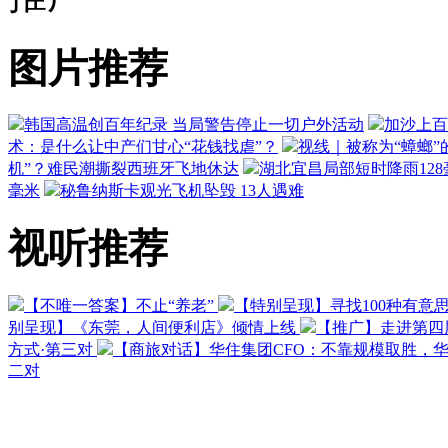
图片推荐
韩国高温创百年纪录 当局警告停止一切户外活动
加沙上百
术：是什么让中产们甘心“花钱找虐”？
视线｜被称为“蟑螂”
机”？难民潮撕裂西班牙飞地休达
湖北宜昌局部短时降雨128毫
毫米
秘鲁纳斯卡观光飞机坠毁 13人遇难
视听推荐
【不唯一答案】不止“养老”
【特别呈现】寻找100种有意
别呈现】《东莞，人间便利店》倾情上线
【推广】走进第四
方式·第三对
【商旅对话】华住集团CFO：不靠规模取胜，
二对