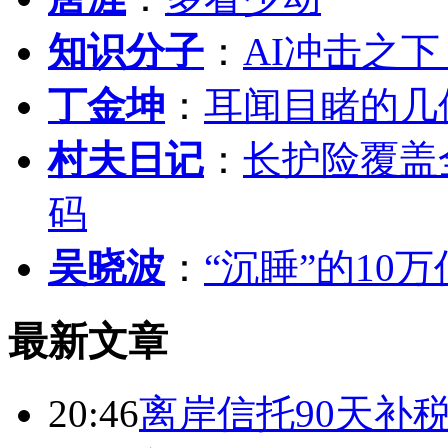
知识分子
：
AI冲击之
丁金坤
：
耳闻目睹的几
村夫日记
：
长护险覆盖
码
吴晓波
：
“沉睡”的10
最新文章
20:46
离岸信托90天补