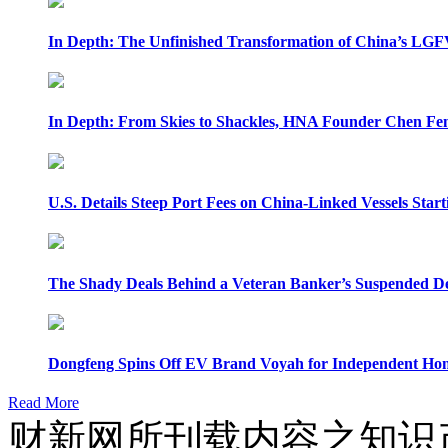
In Depth: The Unfinished Transformation of China’s LGF
In Depth: From Skies to Shackles, HNA Founder Chen Feng
U.S. Details Steep Port Fees on China-Linked Vessels Start
The Shady Deals Behind a Veteran Banker’s Suspended D
Dongfeng Spins Off EV Brand Voyah for Independent Hon
Read More
财新网所刊载内容之知识