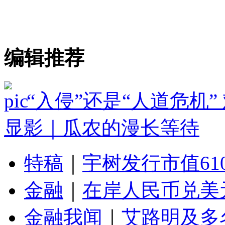
编辑推荐
“入侵”还是“人道危机
显影｜瓜农的漫长等待
特稿
｜
宇树发行市值61
金融
｜
在岸人民币兑美元
金融我闻
｜
艾路明及多