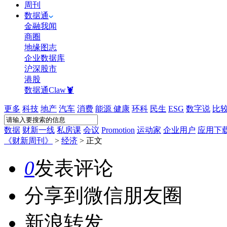
周刊
数据通
金融我闻
商圈
地缘图志
企业数据库
沪深股市
港股
数据通Claw🦞
更多
科技
地产
汽车
消费
能源
健康
环科
民生
ESG
数字说
比
数据
财新一线
私房课
会议
Promotion
运动家
企业用户
应用下
《财新周刊》
>
经济
>
正文
0
发表评论
分享到微信朋友圈
新浪转发