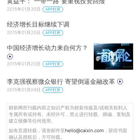
黄益平：“一带一路”要重视投资回报
2015年01月30日
APP打开
经济增长目标继续下调
2015年01月20日
APP打开
中国经济增长动力来自何方？
2015年01月20日
APP打开
李克强视察微众银行 寄望倒逼金融改革
2015年01月04日
APP打开
财新网所刊载内容之知识产权为财新传媒及/或相关权利人
专属所有或持有。未经许可，禁止进行转载、摘编、复制及
建立镜像等任何使用。
如有意愿转载，请发邮件至
hello@caixin.com
，获得书面
确认及授权后，方可转载。