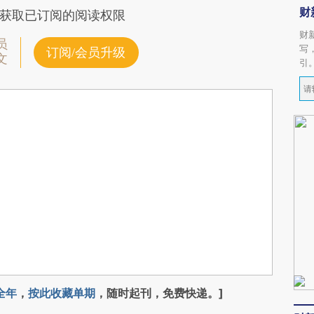
财
获取已订阅的阅读权限
财
员
写
订阅/会员升级
文
引
全年
，
按此收藏单期
，随时起刊，免费快递。]