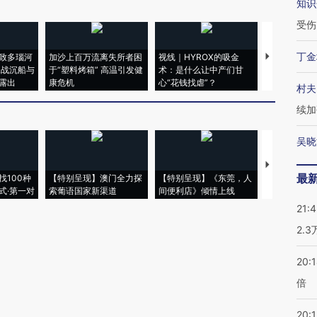
知识
受伤
丁金
致多瑙河
加沙上百万流离失所者困
视线｜HYROX的吸金
马航飞行员
二战沉船与
于“塑料烤箱” 高温引发健
术：是什么让中产们甘
粒摇头丸 尿
露出
康危机
心“花钱找虐”？
毒品
村夫
续加
吴晓
【推广】走
最
找100种
【特别呈现】澳门全力探
【特别呈现】《东莞，人
会，让数智科
式·第一对
索葡语国家新渠道
间便利店》倾情上线
业
21:
2.
20:
倍
20:1