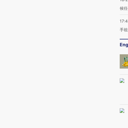
候任
17:
手祖
Eng