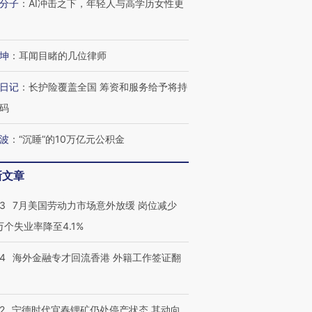
分子
：
AI冲击之下，年轻人与高学历女性更
坤
：
耳闻目睹的几位律师
跨国走私7万
视线｜被称为“蟑螂”的印
视线｜“入侵”还是“人道危
检体内含3种
度Z世代 用街头抗争将教
机”？难民潮撕裂西班牙
秘鲁纳斯
育部长拱下台
飞地休达
13人遇难
日记
：
长护险覆盖全国 筹资和服务给予将持
码
波
：
“沉睡”的10万亿元公积金
进第四届链博
【商旅对话】华住集团
新文章
技“链”接产
【特别呈现】寻找100种
CFO：不靠规模取胜，华
【特别呈
有意思的生活方式·第三对
住三大增长引擎是什么？
有意思的
43
7月美国劳动力市场意外放缓 岗位减少
3万个失业率降至4.1%
14
海外金融专才回流香港 外籍工作签证翻
2
宁德时代宜春锂矿仍处停产状态 其动向