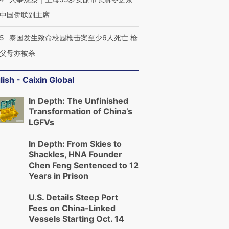
中国侨联副主席
45
泰国发生致命校园枪击案至少6人死亡 枪
父母亦被杀
lish - Caixin Global
In Depth: The Unfinished
Transformation of China’s
LGFVs
In Depth: From Skies to
Shackles, HNA Founder
Chen Feng Sentenced to 12
Years in Prison
U.S. Details Steep Port
Fees on China-Linked
Vessels Starting Oct. 14