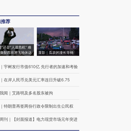
辑推荐
侵”还是“人道危机” 难
撕裂西班牙飞地休达
显影｜瓜农的漫长等待
｜
宇树发行市值610亿 先行者的加速和考验
｜
在岸人民币兑美元汇率连日升破6.75
我闻
｜
艾路明及多名股东被拘
｜
特朗普再签两份行政令限制出生公民权
周刊
｜
【封面报道】电力现货市场元年突进