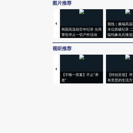
图片推荐
视线｜极端高温
韩国高温创百年纪录 当局
水位跌破纪录 
警告停止一切户外活动
猛犸象化石接连
视听推荐
【不唯一答案】不止“养
【特别呈现】寻
老”
有意思的生活方