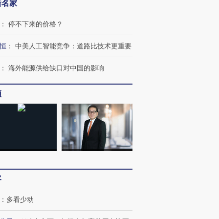
新名家
：
停不下来的价格？
恒
：
中美人工智能竞争：道路比技术更重要
：
海外能源供给缺口对中国的影响
频
客
：
多看少动