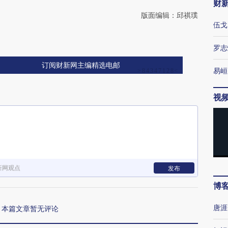
财
版面编辑：邱祺璞
伍戈
罗志
订阅财新网主编精选电邮
易峘
视
新网观点
发布
博
唐涯
本篇文章暂无评论