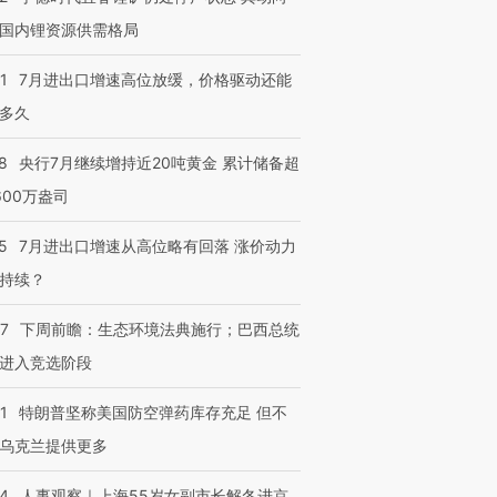
国内锂资源供需格局
1
7月进出口增速高位放缓，价格驱动还能
多久
8
央行7月继续增持近20吨黄金 累计储备超
600万盎司
5
7月进出口增速从高位略有回落 涨价动力
持续？
07
下周前瞻：生态环境法典施行；巴西总统
进入竞选阶段
1
特朗普坚称美国防空弹药库存充足 但不
乌克兰提供更多
24
人事观察｜上海55岁女副市长解冬进京