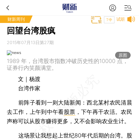
财新周刊
试听
T中
回望台湾股疯
2015年07月13日第27期
原图
1989 年，台湾股市指数冲破历史性的10000 点，
证券行内笑颜满堂。
文｜杨渡
台湾作家
前阵子看到一则大陆新闻：西北某村农民清晨
去工作，上午到中午看
股票
，下午再干农活。农民
声称可以从股市赚得更多，又不会影响农业生计。
这场景让我想起上世纪80年代后期的台湾。股