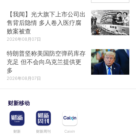
【我闻】光大旗下上市公司出
售背后隐情 多人卷入医疗腐
败案被查
2026年08月07日
特朗普坚称美国防空弹药库存
充足 但不会向乌克兰提供更
多
2026年08月07日
财新移动
财新
财新周刊
Caixin