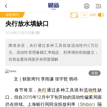
财新周刊
试听
T中
央行放水填缺口
2016年02月01日第5期
降准未至，央行通过多种工具投放流动性约2万亿
元，流动性管理兼顾汇率稳定、利率调控机制建立；
但资金紧张局面并未明显缓解
原图
文｜财新周刊 李雨谦 张宇哲 韩祎
春节将至，
央行
通过多种工具填补
流动性
缺
口，但自2015年12月中下旬开始的流动性偏紧局面
仍在持续。上海银行间同业拆放利率（
Shibor
）隔