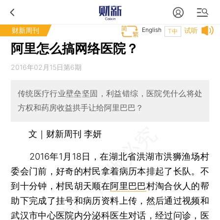
财新周刊
English
试听
T中
阿里怎么搞网络医院？
2016年02月15日第6期
传统医疗行业壁垒坚固，利益错综，医院凭什么将处
方权和药房收益拱手让给阿里巴巴？
文｜财新周刊 李妍
2016年1月18日，在湖北省洪湖市洪狮渔场村
委会门前，好奇的村民拿着病历本排起了长队。不
到十分钟，村民胡天顺在
阿里巴巴
村淘合伙人的帮
助下完成了挂号和病历资料上传，然后通过视频和
武汉市中心医院内分泌科医生对话，经过问诊，医