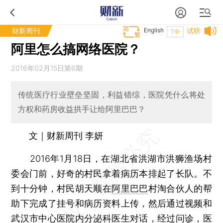
财新周刊
English
试听
T中
阿里怎么搞网络医院？
2016年02月15日第6期
传统医疗行业壁垒坚固，利益错综，医院凭什么将处
方权和药房收益拱手让给阿里巴巴？
文｜财新周刊 李妍
2016年1月18日，在湖北省洪湖市洪狮渔场村
委会门前，好奇的村民拿着病历本排起了长队。不
到十分钟，村民胡天顺在
阿里巴巴
村淘合伙人的帮
助下完成了挂号和病历资料上传，然后通过视频和
武汉市中心医院内分泌科医生对话，经过问诊，医