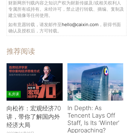
财新网所刊载内容之知识产权为财新传媒及/或相关权利人
专属所有或持有。未经许可，禁止进行转载、摘编、复制及
建立镜像等任何使用。
如有意愿转载，请发邮件至
hello@caixin.com
，获得书面
确认及授权后，方可转载。
推荐阅读
私房课
In Depth: As
向松祚：宏观经济70
Tencent Lays Off
讲，带你了解国内外
Staff, Is Its ‘Winter’
经济大局
Approaching?