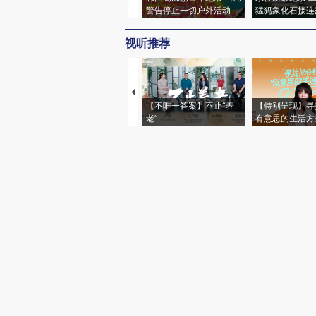
警告停止一切户外活动
猛犸象化石接连
视听推荐
【不唯一答案】不止“养
【特别呈现】寻
老”
有意思的生活方