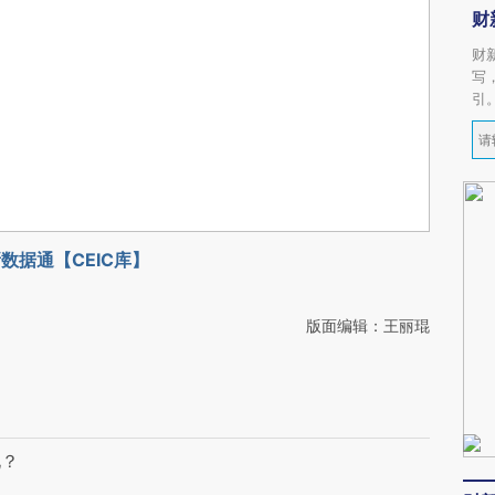
财
财
写
引
数据通【CEIC库】
版面编辑：王丽琨
化？