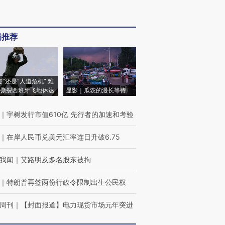
辑推荐
侵”还是“人道危机” 难
撕裂西班牙飞地休达
显影｜瓜农的漫长等待
｜
宇树发行市值610亿 先行者的加速和考验
｜
在岸人民币兑美元汇率连日升破6.75
我闻
｜
艾路明及多名股东被拘
｜
特朗普再签两份行政令限制出生公民权
周刊
｜
【封面报道】电力现货市场元年突进