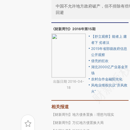
中国不允许地方政府破产，但不排除有些
回避
《财新周刊》2016年第15期
【舒立观察】能者上 庸
者下 劣者汰
2015年省部级政府信息
公开观察
借壳的狂欢
湖北2000亿产业基金开
场
农村合作金融阳光化
出版日期 2016-04-
风电业维权抗议“弃风救
18
火”
相关报道
【财新周刊】地方债务置换：理想与现实
【财新周刊】万亿地方债置换大局