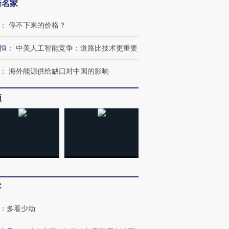
新名家
：
停不下来的价格？
恒
：
中美人工智能竞争：道路比技术更重要
：
海外能源供给缺口对中国的影响
频
客
：
多看少动
跨国走私7万
视线｜被称为“蟑螂”的印
视线｜“入侵”还是“人道危
检体内含3种
度Z世代 用街头抗争将教
机”？难民潮撕裂西班牙
秘鲁纳斯