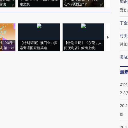
知识
露出
康危机
心“花钱找虐”？
毒品
受伤
丁金
村夫
【推广】走
找100种
【特别呈现】澳门全力探
【特别呈现】《东莞，人
会，让数智科
续加
式·第一对
索葡语国家新渠道
间便利店》倾情上线
业
吴晓
最
21:
2.
20:
倍
20:1