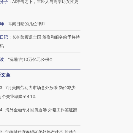
分子
：
AI冲击之下，年轻人与高学历女性更
育部长拱下台
飞地休达
13人遇难
坤
：
耳闻目睹的几位律师
日记
：
长护险覆盖全国 筹资和服务给予将持
进第四届链博
【商旅对话】华住集团
技“链”接产
【特别呈现】寻找100种
CFO：不靠规模取胜，华
【特别呈
码
有意思的生活方式·第三对
住三大增长引擎是什么？
有意思的
波
：
“沉睡”的10万亿元公积金
新文章
43
7月美国劳动力市场意外放缓 岗位减少
3万个失业率降至4.1%
14
海外金融专才回流香港 外籍工作签证翻
2
宁德时代宜春锂矿仍处停产状态 其动向