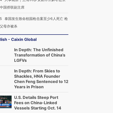
中国侨联副主席
45
泰国发生致命校园枪击案至少6人死亡 枪
父母亦被杀
lish - Caixin Global
In Depth: The Unfinished
Transformation of China’s
LGFVs
In Depth: From Skies to
Shackles, HNA Founder
Chen Feng Sentenced to 12
Years in Prison
U.S. Details Steep Port
Fees on China-Linked
Vessels Starting Oct. 14