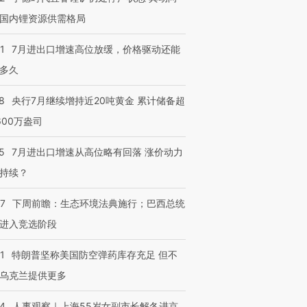
国内锂资源供需格局
1
7月进出口增速高位放缓，价格驱动还能
多久
8
央行7月继续增持近20吨黄金 累计储备超
600万盎司
5
7月进出口增速从高位略有回落 涨价动力
持续？
07
下周前瞻：生态环境法典施行；巴西总统
进入竞选阶段
1
特朗普坚称美国防空弹药库存充足 但不
乌克兰提供更多
24
人事观察｜上海55岁女副市长解冬进京