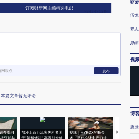
财
订阅财新网主编精选电邮
伍戈
罗志
易峘
视
新网观点
发布
本篇文章暂无评论
博
唐涯
致多瑙河
加沙上百万流离失所者困
视线｜HYROX的吸金
马航飞行员
二战沉船与
于“塑料烤箱” 高温引发健
术：是什么让中产们甘
粒摇头丸 尿