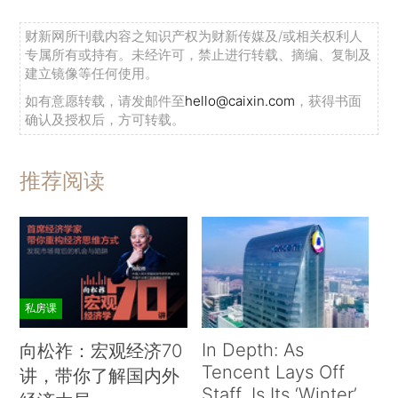
财新网所刊载内容之知识产权为财新传媒及/或相关权利人
专属所有或持有。未经许可，禁止进行转载、摘编、复制及
建立镜像等任何使用。
如有意愿转载，请发邮件至
hello@caixin.com
，获得书面
确认及授权后，方可转载。
推荐阅读
私房课
In Depth: As
向松祚：宏观经济70
Tencent Lays Off
讲，带你了解国内外
Staff, Is Its ‘Winter’