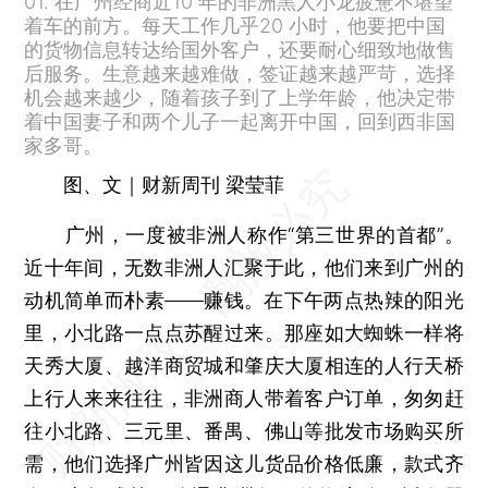
01. 在广州经商近10 年的非洲黑人小龙疲惫不堪望
着车的前方。每天工作几乎20 小时，他要把中国
的货物信息转达给国外客户，还要耐心细致地做售
后服务。生意越来越难做，签证越来越严苛，选择
机会越来越少，随着孩子到了上学年龄，他决定带
着中国妻子和两个儿子一起离开中国，回到西非国
家多哥。
图、文｜财新周刊 梁莹菲
广州，一度被非洲人称作“第三世界的首都”。
近十年间，无数非洲人汇聚于此，他们来到广州的
动机简单而朴素——赚钱。在下午两点热辣的阳光
里，小北路一点点苏醒过来。那座如大蜘蛛一样将
天秀大厦、越洋商贸城和肇庆大厦相连的人行天桥
上行人来来往往，非洲商人带着客户订单，匆匆赶
往小北路、三元里、番禺、佛山等批发市场购买所
需，他们选择广州皆因这儿货品价格低廉，款式齐