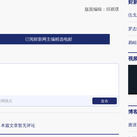
财
版面编辑：邱祺璞
伍戈
罗志
订阅财新网主编精选电邮
易峘
视
新网观点
发布
博
唐涯
本篇文章暂无评论