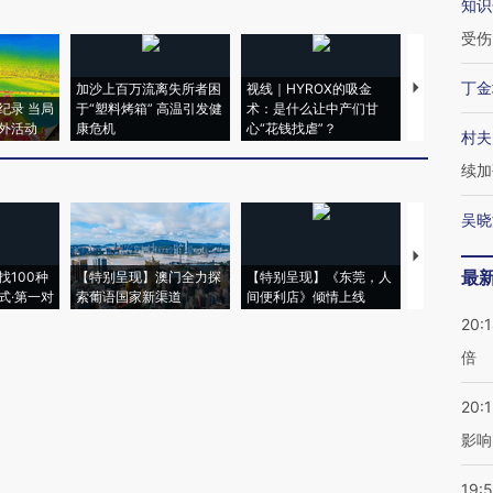
知识
受伤
丁金
加沙上百万流离失所者困
视线｜HYROX的吸金
马航飞行员
纪录 当局
于“塑料烤箱” 高温引发健
术：是什么让中产们甘
粒摇头丸 尿
外活动
康危机
心“花钱找虐”？
毒品
村夫
续加
吴晓
【推广】走
最
找100种
【特别呈现】澳门全力探
【特别呈现】《东莞，人
会，让数智科
式·第一对
索葡语国家新渠道
间便利店》倾情上线
业
20:
倍
20:1
影响
19:5