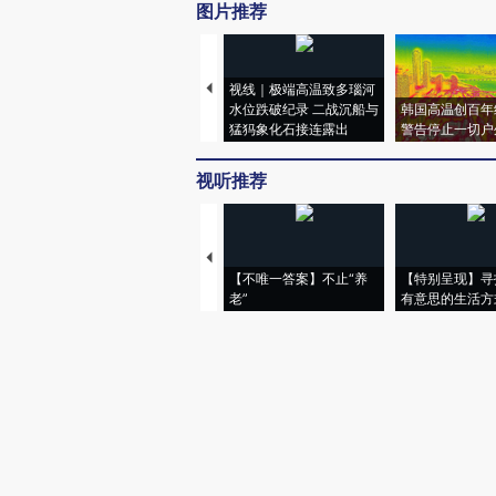
图片推荐
视线｜极端高温致多瑙河
水位跌破纪录 二战沉船与
韩国高温创百年
猛犸象化石接连露出
警告停止一切户
视听推荐
【不唯一答案】不止“养
【特别呈现】寻
老”
有意思的生活方