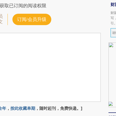
财
获取已订阅的阅读权限
财
员
写
订阅/会员升级
文
引
全年
，
按此收藏单期
，随时起刊，免费快递。]