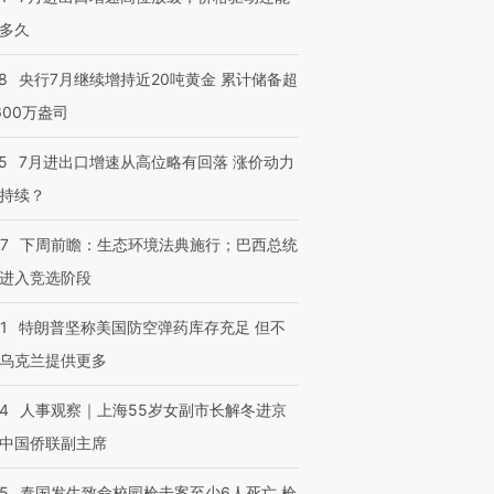
多久
8
央行7月继续增持近20吨黄金 累计储备超
600万盎司
5
7月进出口增速从高位略有回落 涨价动力
持续？
07
下周前瞻：生态环境法典施行；巴西总统
进入竞选阶段
1
特朗普坚称美国防空弹药库存充足 但不
乌克兰提供更多
24
人事观察｜上海55岁女副市长解冬进京
中国侨联副主席
45
泰国发生致命校园枪击案至少6人死亡 枪