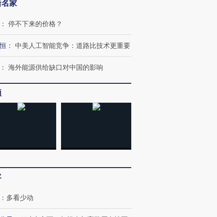
新名家
：
停不下来的价格？
恒
：
中美人工智能竞争：道路比技术更重要
：
海外能源供给缺口对中国的影响
频
客
：
多看少动