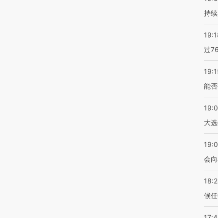
持续
19:1
过7
19:1
能否
19:
大选
19:0
会向
18:
候任
17: