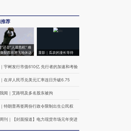
辑推荐
侵”还是“人道危机” 难
撕裂西班牙飞地休达
显影｜瓜农的漫长等待
｜
宇树发行市值610亿 先行者的加速和考验
｜
在岸人民币兑美元汇率连日升破6.75
我闻
｜
艾路明及多名股东被拘
｜
特朗普再签两份行政令限制出生公民权
周刊
｜
【封面报道】电力现货市场元年突进