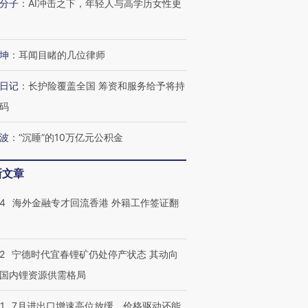
分子
：
AI冲击之下，年轻人与高学历女性更
坤
：
耳闻目睹的几位律师
跨国走私7万
视线｜被称为“蟑螂”的印
视线｜“入侵”还是“人道危
检体内含3种
度Z世代 用街头抗争将教
机”？难民潮撕裂西班牙
秘鲁纳斯
育部长拱下台
飞地休达
13人遇难
日记
：
长护险覆盖全国 筹资和服务给予将持
码
波
：
“沉睡”的10万亿元公积金
进第四届链博
【商旅对话】华住集团
新文章
技“链”接产
【特别呈现】寻找100种
CFO：不靠规模取胜，华
【特别呈
有意思的生活方式·第三对
住三大增长引擎是什么？
有意思的
14
海外金融专才回流香港 外籍工作签证翻
2
宁德时代宜春锂矿仍处停产状态 其动向
国内锂资源供需格局
1
7月进出口增速高位放缓，价格驱动还能