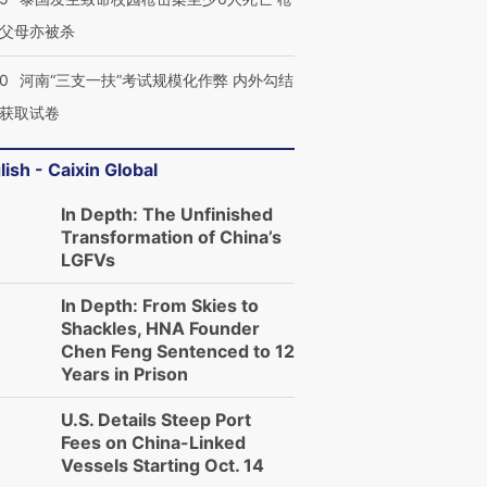
父母亦被杀
40
河南“三支一扶”考试规模化作弊 内外勾结
获取试卷
lish - Caixin Global
In Depth: The Unfinished
Transformation of China’s
LGFVs
In Depth: From Skies to
Shackles, HNA Founder
Chen Feng Sentenced to 12
Years in Prison
U.S. Details Steep Port
Fees on China-Linked
Vessels Starting Oct. 14