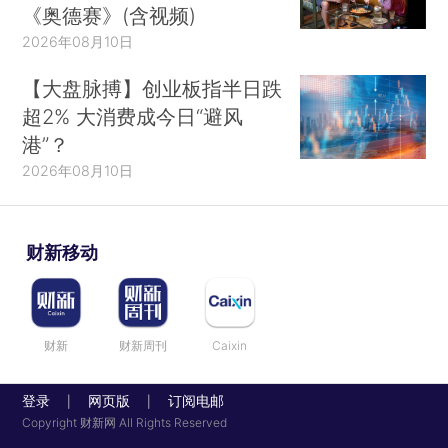
《奥德赛》(含视频)
2026年08月10日
【大盘脉搏】创业板指半日跌
超2% 大消费成今日“避风
港”？
2026年08月10日
财新移动
财新
财新周刊
Caixin
登录
网页版
订阅电邮
|
|
Copyright 财新网 All Rights Reserved