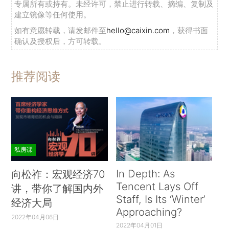
专属所有或持有。未经许可，禁止进行转载、摘编、复制及
建立镜像等任何使用。
如有意愿转载，请发邮件至
hello@caixin.com
，获得书面
确认及授权后，方可转载。
推荐阅读
私房课
In Depth: As
向松祚：宏观经济70
Tencent Lays Off
讲，带你了解国内外
Staff, Is Its ‘Winter’
经济大局
Approaching?
2022年04月06日
2022年04月01日